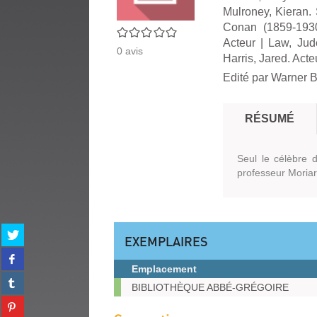
Mulroney, Kieran. 
Conan (1859-1930
0/5
Acteur
|
Law, Jud
0
avis
Harris, Jared. Acte
Edité par
Warner Br
RÉSUMÉ
Seul le célèbre 
professeur Moriart
Partager
EXEMPLAIRES
sur
Partager
twitter
sur
Emplacement
(Nouvelle
Partager
facebook
Exemplaires
fenêtre)
BIBLIOTHÈQUE ABBÉ-GRÉGOIRE
sur
(Nouvelle
Partager
tumblr
fenêtre)
sur