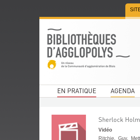
Aller
Aller
Aller
SIT
au
au
à
menu
contenu
la
recherche
EN PRATIQUE
AGENDA
Sherlock Holm
Vidéo
Ritchie, Guy. Met