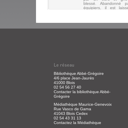
SHERLOCK
 | Jackson, Peter | New
blessé. Abandonné p
équipiers, il est lais
Productions, 2001
HOLMES.
mort. Mais Glass ref
LE
mourir. Seul, armé
volonté et porté pa...
CAUCHEMAR
DU
LOCH
DINOTOPIA
LEATHAN
:
[3
PARTIE
1/2]
1
Livre
Vidéo
Le réseau
|
|
Lieron,
Bibliothèque Abbé-Grégoire
Azzopardi,
Cyril
4/6 place Jean-Jaurès
Mario
41000 Blois
|
|
02 54 56 27 40
Ankama,
M6
Contacter la bibliothèque Abbé-
2025
vidéo,
Grégoire
Une
2005
lettre
Médiathèque Maurice-Genevoix
Aventures
insensée
Rue Vasco de Gama
se
attise
41043 Blois Cedex
déroulant
la
02 54 43 31 13
dans
curiosité
Contactez la Médiathèque
l'univers
de
fantastique