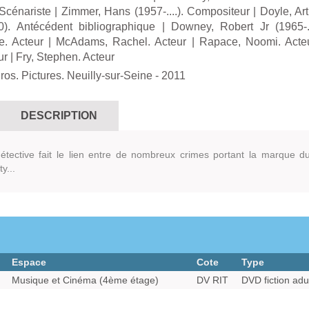
Scénariste
|
Zimmer, Hans (1957-....). Compositeur
|
Doyle, Ar
). Antécédent bibliographique
|
Downey, Robert Jr (1965-..
e. Acteur
|
McAdams, Rachel. Acteur
|
Rapace, Noomi. Acte
ur
|
Fry, Stephen. Acteur
os. Pictures. Neuilly-sur-Seine
- 2011
DESCRIPTION
détective fait le lien entre de nombreux crimes portant la marque d
y...
Espace
Cote
Type
Musique et Cinéma (4ème étage)
DV RIT
DVD fiction adu