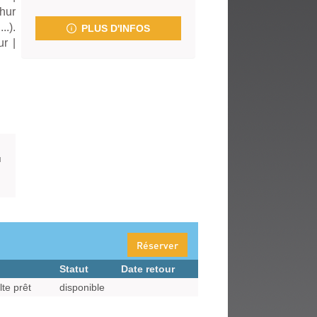
fenêtre)
thur
..).
PLUS D'INFOS
ur
|
u
Réserver
Statut
Date retour
lte prêt
disponible