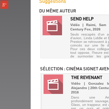
Suggestions
(Nouvelle
Partager
pinterest
fenêtre)
sur
(Nouvelle
DU MÊME AUTEUR
gplus
fenêtre)
(Nouvelle
SEND HELP
fenêtre)
Vidéo | Raimi, Sam 
Century Fox, 2026
Seuls rescapés d'un a
d'avion, Linda Liddle et 
Preston se retrouvent à 
coincés sur une île d
Pour ces deux collègu
tout oppose, l'heure es
de surmonter les gri
passé et de travaille...
SÉLECTION
: CINÉMA SIGNET AVE
SEIGNEUR DES
THE REVENANT
EAUX. LE
Vidéo | Gonzalez Ina
GNEUR DES
Alejandro | 20th Centu
DANS
2016
AUX : LA
LA
Dans une Amér
MUNAUTÉ DE
TÊTE
profondément sauvage
NEA...
Glass, un trappeur, est 
DE
par un ours et griè