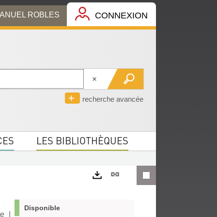
MANUEL ROBLES
CONNEXION
recherche avancée
CES
LES BIBLIOTHÈQUES
Lien
permanent
Exports
(Nouvelle
Disponible
te
|