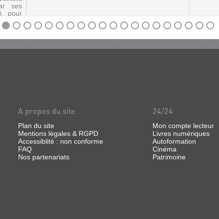
ar ses
sé pour
use de
 de sa
A propos du site
24/24
Plan du site
Mon compte lecteur
Mentions légales & RGPD
Livres numériques
Accessiblité : non conforme
Autoformation
FAQ
Cinéma
Nos partenariats
Patrimoine