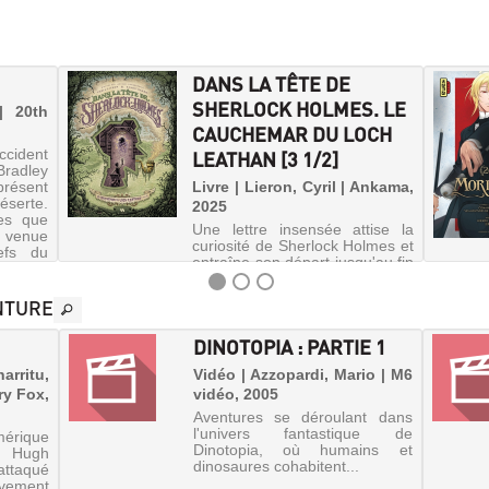
DANS LA TÊTE DE
SHERLOCK HOLMES. LE
| 20th
CAUCHEMAR DU LOCH
ccident
LEATHAN [3 1/2]
Bradley
présent
Livre | Lieron, Cyril | Ankama,
éserte.
2025
es que
Une lettre insensée attise la
t venue
curiosité de Sherlock Holmes et
efs du
entraîne son départ jusqu'au fin
fond de l'Ecosse. Le détective
et son fidèle ami le Dr Watson
NTURE
se heurtent à un village pétri de
méfiance, où semble rôder une
DINOTOPIA : PARTIE 1
créature ...
rritu,
Vidéo | Azzopardi, Mario | M6
ry Fox,
vidéo, 2005
Aventures se déroulant dans
l'univers fantastique de
ique
Dinotopia, où humains et
, Hugh
dinosaures cohabitent...
attaqué
vement