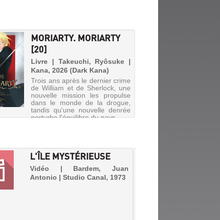
MORIARTY. MORIARTY
[20]
Livre | Takeuchi, Ryôsuke |
Kana, 2026 (Dark Kana)
Trois ans après le dernier crime
de William et de Sherlock, une
nouvelle mission les propulse
dans le monde de la drogue,
tandis qu'une nouvelle denrée
perturbe l'équilibre du pays.
L'ÎLE MYSTÉRIEUSE
VOYAG
LA TE
Vidéo | Bardem, Juan
Antonio | Studio Canal, 1973
Vidéo
Metropo
Un scie
leur g
retrouv