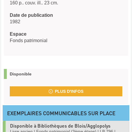
160 p.. couv. ill.. 23 cm.
Date de publication
1982
Espace
Fonds patrimonial
Disponible
PLUS D'INFOS
EXEMPLAIRES COMMUNICABLES SUR PLACE
Disponible à Bibliothèques de Blois/Agglopolys
Livre ancien
|
Fonds patrimonial (3ème étage)
|
LB 796
|