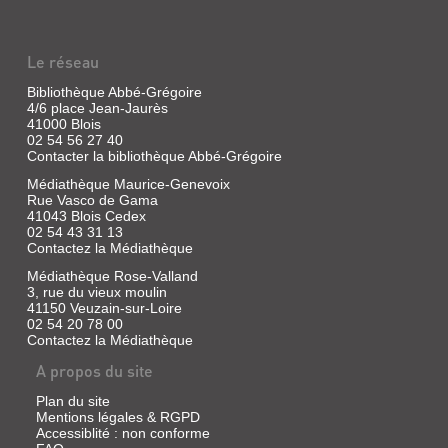
:
LE
Le réseau
MAGAZINE
DU
Bibliothèque Abbé-Grégoire
4/6 place Jean-Jaurès
BERRY
41000 Blois
Revue
02 54 56 27 40
Contacter la bibliothèque Abbé-Grégoire
|
Boizeau,
Médiathèque Maurice-Genevoix
Léandre
Rue Vasco de Gama
|
41043 Blois Cedex
Bouinotte
02 54 43 31 13
Contactez la Médiathèque
Médiathèque Rose-Valland
3, rue du vieux moulin
ILS
41150 Veuzain-sur-Loire
02 54 20 78 00
SONT
Contactez la Médiathèque
INNOCENTS!
A propos du site
L'AFFAIRE
DU
Plan du site
CRIME
Mentions légales & RGPD
Accessiblité : non conforme
DE