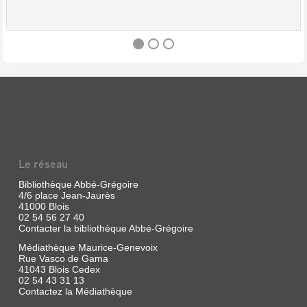
LA
BOUINOTTE
(REVUE)
:
LE
Le réseau
MAGAZINE
DU
Bibliothèque Abbé-Grégoire
4/6 place Jean-Jaurès
BERRY
41000 Blois
Revue
02 54 56 27 40
Contacter la bibliothèque Abbé-Grégoire
|
Boizeau,
Médiathèque Maurice-Genevoix
Léandre
Rue Vasco de Gama
|
41043 Blois Cedex
Bouinotte
02 54 43 31 13
Contactez la Médiathèque