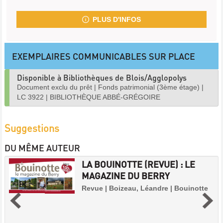
PLUS D'INFOS
EXEMPLAIRES COMMUNICABLES SUR PLACE
Disponible à Bibliothèques de Blois/Agglopolys
Document exclu du prêt
|
Fonds patrimonial (3ème étage)
|
LC 3922
|
BIBLIOTHÈQUE ABBÉ-GRÉGOIRE
Suggestions
DU MÊME AUTEUR
LA BOUINOTTE (REVUE) : LE
MAGAZINE DU BERRY
Revue | Boizeau, Léandre | Bouinotte