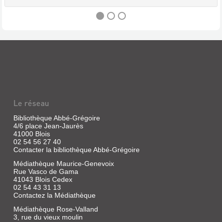
UN
GOÛT
DE
SUCRE
ET
Le réseau
DE
MIEL
Bibliothèque Abbé-Grégoire
4/6 place Jean-Jaurès
:
41000 Blois
UNE
02 54 56 27 40
Contacter la bibliothèque Abbé-Grégoire
ENFANCE
FORAINE
Médiathèque Maurice-Genevoix
Rue Vasco de Gama
...
41043 Blois Cedex
Livre
02 54 43 31 13
Contactez la Médiathèque
|
Boizeau,
Médiathèque Rose-Valland
Léandre
3, rue du vieux moulin