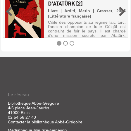
D'ATATÜRK [2]
Livre | Arditi, Metin | Grasset, 2025
(Littérature française)
Cible des opposants au régime laïc turc,
l'ancien champion de lutte Gülgül est
contraint de fuir le pays. Il est chargé
d'une mission secrète par Atatürk,
rapporter tout ce qui se trame en Suisse.
Commence pour lui une double vie,...
LA
TRILOGIE
DE
CONSTANTINOPLE.
L'ESPION
Le réseau
D'ATATÜRK
[2]
Bibliothèque Abbé-Grégoire
4/6 place Jean-Jaurès
Livre
41000 Blois
|
02 54 56 27 40
Arditi,
Contacter la bibliothèque Abbé-Grégoire
Metin
Médiathèque Maurice-Genevoix