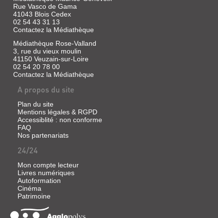
|
Rue Vasco de Gama
Grasset,
41043 Blois Cedex
2025
02 54 43 31 13
(Littérature
Contactez la Médiathèque
française)
Médiathèque Rose-Valland
Cible
3, rue du vieux moulin
des
41150 Veuzain-sur-Loire
opposants
02 54 20 78 00
au
Contactez la Médiathèque
régime
laïc
A propos du site
turc,
l'ancien
Plan du site
champion
de
Mentions légales & RGPD
lutte
Accessiblité : non conforme
Gülgül
FAQ
est
Nos partenariats
contraint
de
24/24
fuir
le
Mon compte lecteur
pays.
Livres numériques
Il
Autoformation
est
Cinéma
chargé
Patrimoine
d'une
mission
secrète