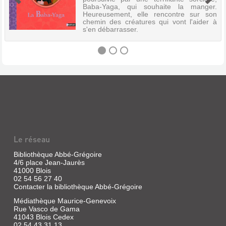
Baba-Yaga, qui souhaite la manger.
Heureusement, elle rencontre sur son
chemin des créatures qui vont l'aider à
s'en débarrasser.
LA
BABA-
YAGA
:
CONTE
Le réseau
RUSSE
Bibliothèque Abbé-Grégoire
Livre
4/6 place Jean-Jaurès
|
41000 Blois
Dall'Ava,
02 54 56 27 40
Caroline
Contacter la bibliothèque Abbé-Grégoire
|
Nathan,
Médiathèque Maurice-Genevoix
Rue Vasco de Gama
2010
41043 Blois Cedex
(Les
02 54 43 31 13