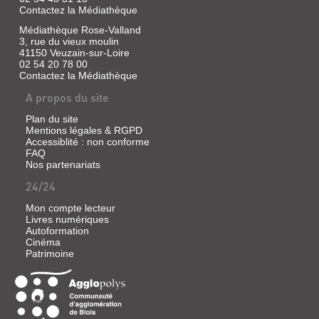
petits
Contactez la Médiathèque
cailloux
du
Médiathèque Rose-Valland
monde)
3, rue du vieux moulin
41150 Veuzain-sur-Loire
Un
02 54 20 78 00
conte
Contactez la Médiathèque
russe
où
A propos du site
une
petite
Plan du site
fille
Mentions légales & RGPD
est
poursuivie
Accessiblité : non conforme
par
FAQ
une
Nos partenariats
terrifiante
sorcière,
24/24
Baba-
Yaga,
Mon compte lecteur
qui
Livres numériques
souhaite
Autoformation
la
Cinéma
manger.
Patrimoine
Heureusement,
elle
rencontre
sur
son
chemin