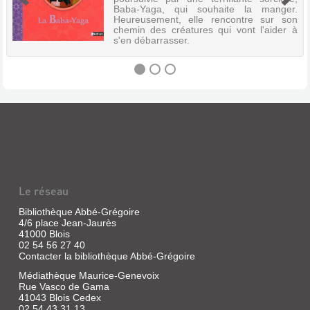
Baba-Yaga, qui souhaite la manger.
Heureusement, elle rencontre sur son
chemin des créatures qui vont l'aider à
s'en débarrasser.
LA
BABA-
YAGA
:
CONTE
Le réseau
RUSSE
Bibliothèque Abbé-Grégoire
Livre
4/6 place Jean-Jaurès
|
41000 Blois
Dall'Ava,
02 54 56 27 40
Caroline
Contacter la bibliothèque Abbé-Grégoire
|
Nathan,
Médiathèque Maurice-Genevoix
Rue Vasco de Gama
2010
41043 Blois Cedex
(Les
02 54 43 31 13