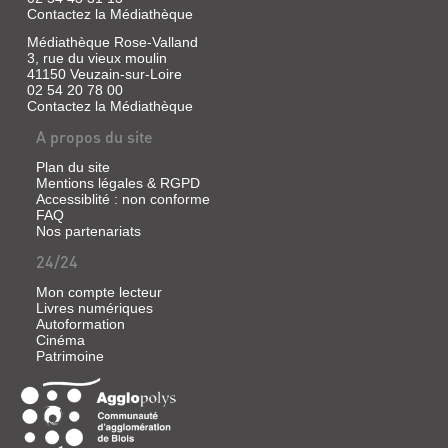
petits
Contactez la Médiathèque
cailloux
du
Médiathèque Rose-Valland
monde)
3, rue du vieux moulin
41150 Veuzain-sur-Loire
Un
02 54 20 78 00
conte
Contactez la Médiathèque
russe
où
A propos du site
une
petite
Plan du site
fille
Mentions légales & RGPD
est
poursuivie
Accessiblité : non conforme
par
FAQ
une
Nos partenariats
terrifiante
sorcière,
24/24
Baba-
Yaga,
Mon compte lecteur
qui
Livres numériques
souhaite
Autoformation
la
Cinéma
manger.
Patrimoine
Heureusement,
elle
rencontre
sur
son
chemin