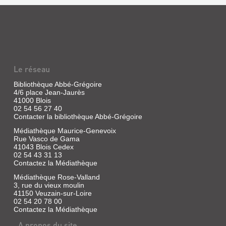
France
Vidéo
Télévisions
|
Distribution,
Wright,
2013
Edgar
Détective
|
surdoué,
Studio
et
Canal
Le réseau
même
vidéo,
hyperactif,
Sherlock
2007
Bibliothèque Abbé-Grégoire
manie
4/6 place Jean-Jaurès
A
la
41000 Blois
Londres,
science
02 54 56 27 40
le
de
Contacter la bibliothèque Abbé-Grégoire
policier
la
Nicolas
déduction,
Médiathèque Maurice-Genevoix
Angel
le
Rue Vasco de Gama
est
flegme
41043 Blois Cedex
tellement
et
bon
02 54 43 31 13
l'humour
qu'il
Contactez la Médiathèque
avec
fait
sa
Médiathèque Rose-Valland
passer
dextérité
ses
3, rue du vieux moulin
légendaire
collègues
41150 Veuzain-sur-Loire
et
pour
02 54 20 78 00
avec
de
Contactez la Médiathèque
les
simples
outils
gardiens
A propos du site