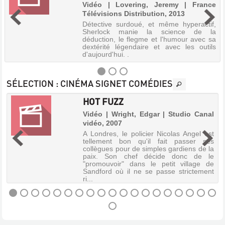
Vidéo | Lovering, Jeremy | France
Télévisions Distribution, 2013
Détective surdoué, et même hyperactif,
Sherlock manie la science de la
déduction, le flegme et l'humour avec sa
dextérité légendaire et avec les outils
d'aujourd'hui. .
SÉLECTION
: CINÉMA SIGNET COMÉDIES
HOT FUZZ
SHERLOCK
Vidéo | Wright, Edgar | Studio Canal
:
vidéo, 2007
|
EPISODE
A Londres, le policier Nicolas Angel est
SPÉCIAL
tellement bon qu'il fait passer ses
e
collègues pour de simples gardiens de la
:
s
paix. Son chef décide donc de le
e
L'EFFROYABLE
"promouvoir" dans le petit village de
Sandford où il ne se passe strictement
MARIÉE
ri...
Vidéo
|
Lovering,
HOT
Jeremy
FUZZ
|