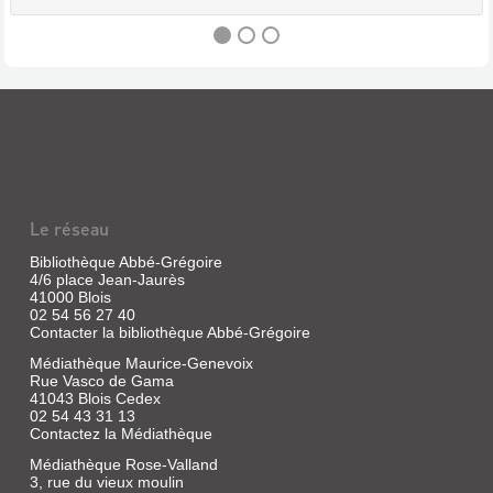
UN
GOÛT
DE
SUCRE
ET
Le réseau
DE
MIEL
Bibliothèque Abbé-Grégoire
4/6 place Jean-Jaurès
:
41000 Blois
UNE
02 54 56 27 40
Contacter la bibliothèque Abbé-Grégoire
ENFANCE
FORAINE
Médiathèque Maurice-Genevoix
Rue Vasco de Gama
...
41043 Blois Cedex
Livre
02 54 43 31 13
Contactez la Médiathèque
|
Boizeau,
Médiathèque Rose-Valland
Léandre
3, rue du vieux moulin