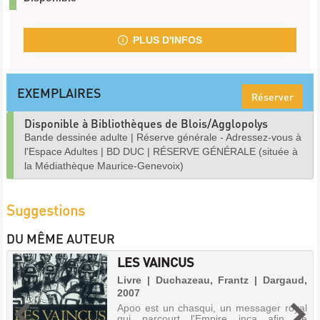
PLUS D'INFOS
EXEMPLAIRES
Réserver
Disponible à Bibliothèques de Blois/Agglopolys
Bande dessinée adulte
|
Réserve générale - Adressez-vous à
l'Espace Adultes
|
BD DUC
|
RÉSERVE GÉNÉRALE (située à
la Médiathèque Maurice-Genevoix)
Suggestions
DU MÊME AUTEUR
LES VAINCUS
Livre | Duchazeau, Frantz | Dargaud,
2007
Apoo est un chasqui, un messager royal
qui parcourt l'Empire inca afin de