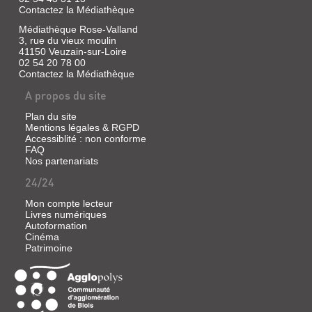
qui
Contactez la Médiathèque
parcourt
l'Empire
Médiathèque Rose-Valland
inca
3, rue du vieux moulin
afin
41150 Veuzain-sur-Loire
de
02 54 20 78 00
transmettre
Contactez la Médiathèque
des
messages.
A propos du site
Sa
vie
est
Plan du site
un
Mentions légales & RGPD
jour
Accessiblité : non conforme
bouleversée
FAQ
lorsque
Nos partenariats
les
Espagnols
24/24
débarquent
sur
Mon compte lecteur
les
Livres numériques
côtes
Autoformation
péruviennes.
Cinéma
Récit
Patrimoine
qui
relate
l'histoire
de
la
chute...