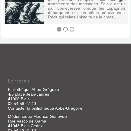
transmettre des messages. Sa vie est un
jour bouleversée lorsque les Espagnols
débarquent sur les côtes péruviennes.
Récit qui relate l'histoire de la chute...
LES
VAINCUS
Livre
|
Duchazeau,
Frantz
Le réseau
|
Dargaud,
Bibliothèque Abbé-Grégoire
4/6 place Jean-Jaurès
2007
41000 Blois
Apoo
02 54 56 27 40
est
Contacter la bibliothèque Abbé-Grégoire
un
chasqui,
Médiathèque Maurice-Genevoix
un
Rue Vasco de Gama
messager
41043 Blois Cedex
royal
02 54 43 31 13