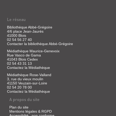
ROCK
CULTURE
MAGAZINE
Le réseau
Revue
|
Bibliothèque Abbé-Grégoire
Lellouche,
4/6 place Jean-Jaurès
Danny
41000 Blois
|
02 54 56 27 40
Travel
Contacter la bibliothèque Abbé-Grégoire
Média,
Médiathèque Maurice-Genevoix
2007
Rue Vasco de Gama
41043 Blois Cedex
02 54 43 31 13
Contactez la Médiathèque
TRAFIC
Médiathèque Rose-Valland
(REVUE)
3, rue du vieux moulin
41150 Veuzain-sur-Loire
Presse
02 54 20 78 00
|
Contactez la Médiathèque
Ed.
P.O.L.
A propos du site
,
1991
Plan du site
Mentions légales & RGPD
Accessiblité : non conforme