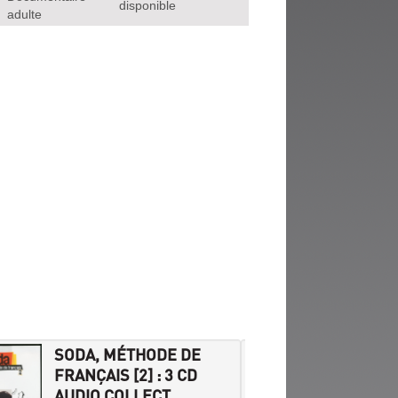
disponible
adulte
SODA, MÉTHODE DE
SODA,
FRANÇAIS [2] : 3 CD
FRANÇA
AUDIO COLLECT...
L'ÉLÈ