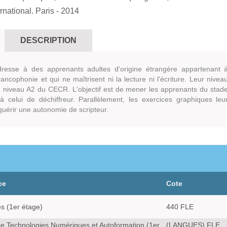
rnational. Paris
- 2014
DESCRIPTION
resse à des apprenants adultes d'origine étrangère appartenant 
rancophonie et qui ne maîtrisent ni la lecture ni l'écriture. Leur nivea
u niveau A2 du CECR. L'objectif est de mener les apprenants du stad
à celui de déchiffreur. Parallèlement, les exercices graphiques leu
quérir une autonomie de scripteur.
ce
Cote
es (1er étage)
440 FLE
e Technologies Numériques et Autoformation (1er
(LANGUES) FLE