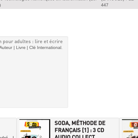
)
447
 pour adultes : lire et écrire
Auteur | Livre | Clé International.
SODA, MÉTHODE DE
FRANÇAIS [1] : 3 CD
AUDIO COLLECT...
ndré |