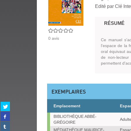
Edité par
Clé Inte
RÉSUMÉ
0/5
0
avis
Ce manuel s'ad
l'espace de la f
oral équivaut a
de non-lecteur 
permettent d'ac
EXEMPLAIRES
Partager
Emplacement
Espa
sur
Partager
Exemplaires
twitter
BIBLIOTHÈQUE ABBÉ-
Adult
sur
(Nouvelle
GRÉGOIRE
Partager
facebook
fenêtre)
MÉDIATHÈQUE MAURICE-
Espac
sur