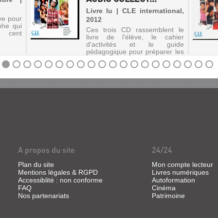
Livre lu | CLE international,
ve pour
2012
phe qui
Ces trois CD rassemblent le
t cent
livre de l'élève, le cahier
d'activités et le guide
pédagogique pour préparer les
élèves au examens du DELF
(diplôme d'études en langue
française).
A propos du site
24/24
Plan du site
Mon compte lecteur
Mentions légales & RGPD
Livres numériques
Accessiblité : non conforme
Autoformation
FAQ
Cinéma
Nos partenariats
Patrimoine