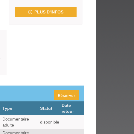
fenêtre)
PLUS D'INFOS
à
u
e
r
Réserver
Date
Type
Statut
retour
Documentaire
disponible
adulte
Documentaire