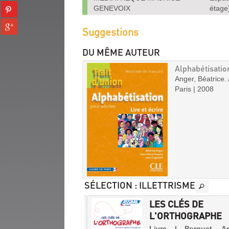
(Nouvelle
Partager
GENEVOIX
étage
tumblr
fenêtre)
sur
(Nouvelle
Partager
pinterest
Suggestions
fenêtre)
sur
(Nouvelle
gplus
fenêtre)
DU MÊME AUTEUR
(Nouvelle
fenêtre)
Alphabétisation
Anger, Béatrice. 
Paris | 2008
SÉLECTION
: ILLETTRISME
RANÇAIS EST UN
LES CLÉS DE
L'ORTHOGRAPHE
 | Jaskarzec, Pierre |
Livre | Porquet, A