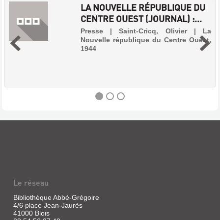
LA NOUVELLE RÉPUBLIQUE DU
CENTRE OUEST (JOURNAL) :...
Presse | Saint-Cricq, Olivier | La
Nouvelle république du Centre Ouest,
1944
LA
NOUVELLE
RÉPUBLIQUE
DU
CENTRE
Le réseau
OUEST
(JOURNAL)
Bibliothèque Abbé-Grégoire
4/6 place Jean-Jaurès
:...
41000 Blois