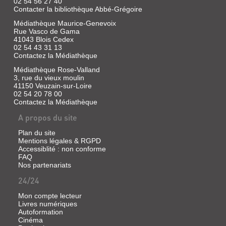
Presse
02 54 56 27 40
Contacter la bibliothèque Abbé-Grégoire
|
Saint-
Médiathèque Maurice-Genevoix
Cricq,
Rue Vasco de Gama
Olivier
41043 Blois Cedex
|
02 54 43 31 13
La
Contactez la Médiathèque
Nouvelle
Médiathèque Rose-Valland
république
3, rue du vieux moulin
du
41150 Veuzain-sur-Loire
Centre
02 54 20 78 00
Ouest,
Contactez la Médiathèque
1944
A propos du site
Plan du site
Mentions légales & RGPD
BLOIS
Accessiblité : non conforme
FAQ
SECRET
Nos partenariats
Livre
24/24
|
Saint-
Mon compte lecteur
Cricq,
Livres numériques
Olivier
Autoformation
|
Cinéma