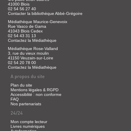
Isabelle
41000 Blois
|
02 54 56 27 40
Glénat
Contacter la bibliothèque Abbé-Grégoire
Jeunesse,
Médiathèque Maurice-Genevoix
2021
Rue Vasco de Gama
Un
41043 Blois Cedex
dimanche
02 54 43 31 13
après-
Contactez la Médiathèque
midi,
Lisia
Médiathèque Rose-Valland
et
3, rue du vieux moulin
sa
41150 Veuzain-sur-Loire
famille
02 54 20 78 00
partent
Contactez la Médiathèque
se
promener
A propos du site
en
forêt.
Dans
Plan du site
les
Mentions légales & RGPD
sous-
Accessiblité : non conforme
bois,
FAQ
tous
Nos partenariats
les
sens
24/24
de
la
Mon compte lecteur
petite
Livres numériques
fille