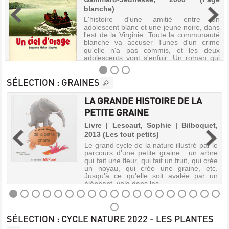
blanche)
L'histoire d'une amitié entre un
adolescent blanc et une jeune noire, dans
l'est de la Virginie. Toute la communauté
blanche va accuser Tunes d'un crime
qu'elle n'a pas commis, et les deux
adolescents vont s'enfuir. Un roman qui
d...
SÉLECTION
: GRAINES
LA GRANDE HISTOIRE DE LA
UN
PETITE GRAINE
CIEL
e
Livre | Lescaut, Sophie | Bilboquet,
D'ORAGE
2013 (Les tout petits)
Livre
t
Le grand cycle de la nature illustré par le
|
:
parcours d'une petite graine : un arbre
Staples,
s
qui fait une fleur, qui fait un fruit, qui crée
s
un noyau, qui crée une graine, etc.
Suzanne
Jusqu'à ce qu'elle soit avalée par un
Fisher
éléphant, vole dans les ...
|
Gallimard-
Jeunesse,
LA
2000
SÉLECTION
: CYCLE NATURE 2022 - LES PLANTES
GRANDE
(Page