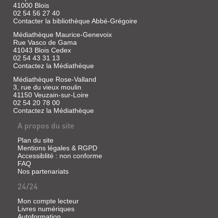
commis,
parcours
41000 Blois
et
d'une
|
02 54 56 27 40
les
petite
Glénat
Contacter la bibliothèque Abbé-Grégoire
deux
graine
Jeunesse,
adolescents
:
Médiathèque Maurice-Genevoix
2021
vont
un
Rue Vasco de Gama
s'enfuir.
arbre
Un
41043 Blois Cedex
Un
qui
dimanche
02 54 43 31 13
roman
fait
après-
Contactez la Médiathèque
qui
une
midi,
d...
fleur,
Lisia
Médiathèque Rose-Valland
qui
et
3, rue du vieux moulin
fait
sa
41150 Veuzain-sur-Loire
un
famille
02 54 20 78 00
fruit,
partent
LE
qui
Contactez la Médiathèque
se
crée
promener
JOURNAL
A propos du site
un
en
INTIME
noyau,
forêt.
qui
Dans
Plan du site
DE
crée
les
Mentions légales & RGPD
GEORGIA
une
sous-
Accessiblité : non conforme
graine,
bois,
FAQ
NICOLSON.
etc.
tous
Nos partenariats
MON
Jusqu'à
les
ce
sens
24/24
NEZ,
qu'elle
de
MON
soit
la
Mon compte lecteur
avalée
petite
Livres numériques
CHAT,
par
fille
Autoformation