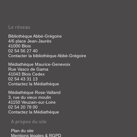
|
PO&SIE
FIGURATIONS
Brossollet,
(REVUE)
Marie-
:
Claude
POÈMES,
Revue
Le réseau
|
|
PROPOSITIONS,
E.
Brossollet,
Bibliothèque Abbé-Grégoire
ÉTUDES
Belin,
4/6 place Jean-Jaurès
Marie-
1977
41000 Blois
Livre
Claude
02 54 56 27 40
|
|
Contacter la bibliothèque Abbé-Grégoire
Deguy,
E.
Michel
Belin,
Médiathèque Maurice-Genevoix
CRITIQUE
|
1977
Rue Vasco de Gama
(REVUE)
41043 Blois Cedex
Gallimard,
02 54 43 31 13
1969
Revue
Contactez la Médiathèque
Poèmes,
|
la
THÉODORE
Médiathèque Rose-Valland
Lindon,
première
3, rue du vieux moulin
BALMORAL
Jérôme
partie
41150 Veuzain-sur-Loire
|
rassemble
(REVUE)
02 54 20 78 00
Ed.
des
:
Contactez la Médiathèque
textes
de
dont
REVUE
Minuit
A propos du site
beaucoup
DE
furent
Plan du site
publiés
LITTÉRATURE
Mentions légales & RGPD
dans