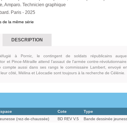
e, Amparo. Technicien graphique
ard. Paris
- 2025
s de la même série
DESCRIPTION
fugié à Pornic, le contingent de soldats républicains auque
tor et Pince-Mitraille attend l'assaut de l'armée contre-révolutionnaire
pe compte aussi dans ses rangs le commissaire Lambert, envoyé e
leur côté, Mélina et Léocadie sont toujours à la recherche de Célénie.
Espace
Cote
Type
eunesse (rez-de-chaussée)
BD REV V.5
Bande dessinée jeunes