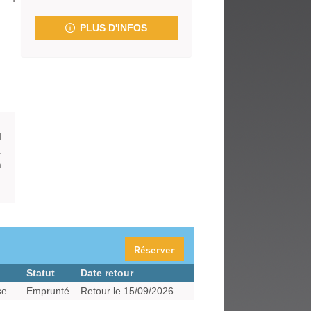
fenêtre)
PLUS D'INFOS
l
.
n
Réserver
Statut
Date retour
se
Emprunté
Retour le 15/09/2026