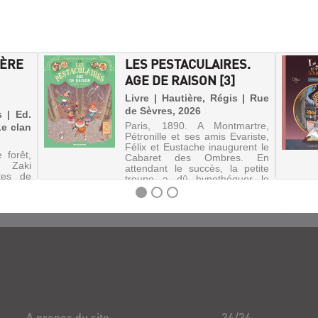
IÈRE
LES PESTACULAIRES.
AGE DE RAISON [3]
Livre | Hautière, Régis | Rue
de Sèvres, 2026
s | Ed.
Paris, 1890. A Montmartre,
Le clan
Pétronille et ses amis Evariste,
Félix et Eustache inaugurent le
 forêt,
Cabaret des Ombres. En
 Zaki
attendant le succès, la petite
rtes de
troupe a dû hypothéquer le
un cow-
bâtiment, qui attire les
a, une
convoitises des promoteurs
 adoptée
immob...
fou qui
onstre
A propos du site
24/24