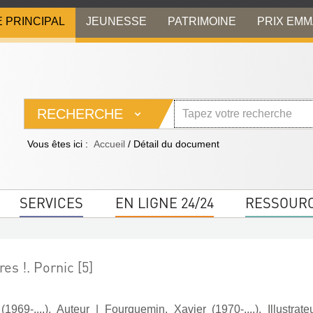
E PRINCIPAL
JEUNESSE
PATRIMOINE
PRIX EM
RECHERCHE
Vous êtes ici :
Accueil
/
Détail du document
SERVICES
EN LIGNE 24/24
RESSOUR
es !. Pornic [5]
1969-....). Auteur
|
Fourquemin, Xavier (1970-....). Illustrate