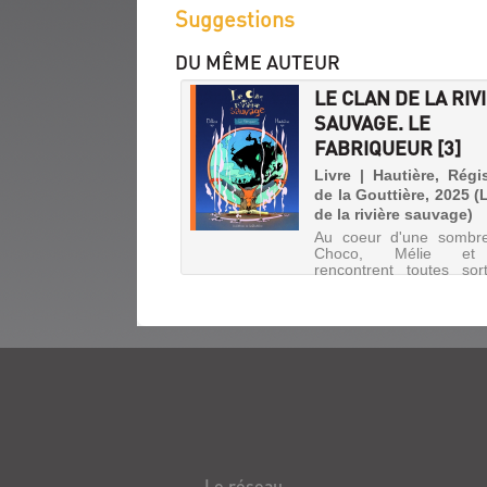
fenêtre)
Suggestions
DU MÊME AUTEUR
LE CLAN DE LA RIV
SAUVAGE. LE
FABRIQUEUR [3]
Livre | Hautière, Régi
de la Gouttière, 2025 (
de la rivière sauvage)
Au coeur d'une sombre
Choco, Mélie et
rencontrent toutes so
créatures, mais aussi 
boy ainsi qu'Orchidi
petite fille fabriquée et
par Orfanik, un savant 
rêve de créer le m
parfa...
LES
PESTACULAIRES.
AGE
DE
Le réseau