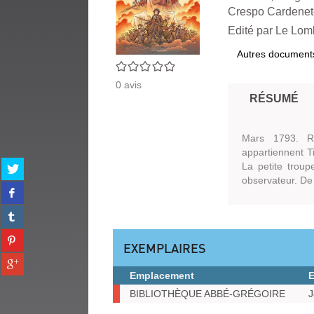
Crespo Cardenet
Edité par
Le Lomb
Autres document
0/5
0
avis
RÉSUMÉ
Mars 1793. Ré
appartiennent Ti
Partager
La petite trou
sur
observateur. De 
Partager
twitter
sur
(Nouvelle
Partager
facebook
fenêtre)
sur
(Nouvelle
Partager
tumblr
fenêtre)
EXEMPLAIRES
sur
(Nouvelle
Partager
pinterest
fenêtre)
sur
Emplacement
(Nouvelle
gplus
Exemplaires
fenêtre)
BIBLIOTHÈQUE ABBÉ-GRÉGOIRE
J
(Nouvelle