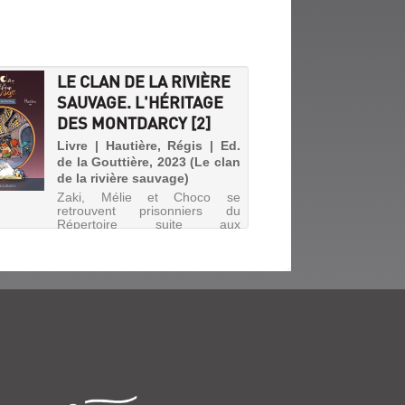
LE CLAN DE LA RIVIÈRE
SAUVAGE. L'HÉRITAGE
DES MONTDARCY [2]
Livre | Hautière, Régis | Ed.
de la Gouttière, 2023 (Le clan
de la rivière sauvage)
Zaki, Mélie et Choco se
retrouvent prisonniers du
Répertoire suite aux
machinations de l'infâme
Balthor. En tentant de regagner
Saint-Isidore, ils arrivent à la
Cour des Miracles et sont
amenés, avec le soutien de
Jeannette, à déj...