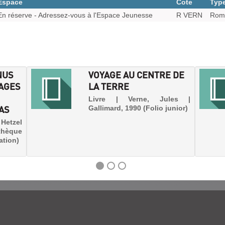
Espace
Cote
Typ
En réserve - Adressez-vous à l'Espace Jeunesse
R VERN
Rom
NUS
VOYAGE AU CENTRE DE
YAGES
LA TERRE
Livre | Verne, Jules |
AS
Gallimard, 1990 (Folio junior)
 Hetzel
thèque
ation)