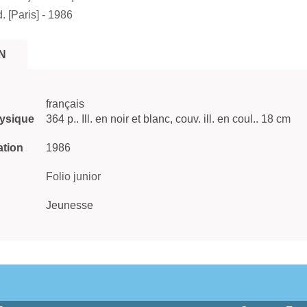
. [Paris]
- 1986
N
français
hysique
364 p.. Ill. en noir et blanc, couv. ill. en coul.. 18 cm
ation
1986
Folio junior
Jeunesse