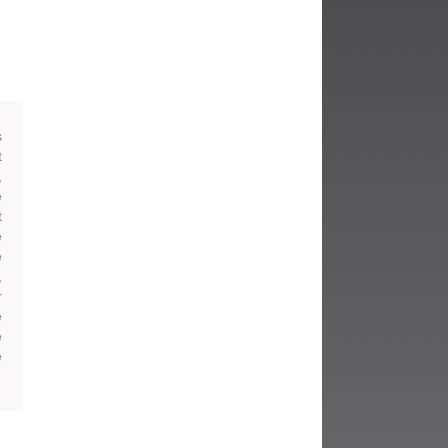
fenêtre)
s
t
,
e
t
e
é
,
r
e
é
e