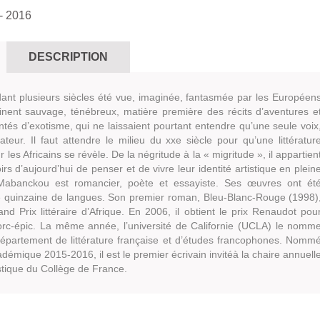
- 2016
DESCRIPTION
dant plusieurs siècles été vue, imaginée, fantasmée par les Européen
ent sauvage, ténébreux, matière première des récits d’aventures e
intés d’exotisme, qui ne laissaient pourtant entendre qu’une seule voix
ateur. Il faut attendre le milieu du xxe siècle pour qu’une littératur
r les Africains se révèle. De la négritude à la « migritude », il appartien
irs d’aujourd’hui de penser et de vivre leur identité artistique en plein
 Mabanckou est romancier, poète et essayiste. Ses œuvres ont ét
e quinzaine de langues. Son premier roman, Bleu-Blanc-Rouge (1998)
and Prix littéraire d’Afrique. En 2006, il obtient le prix Renaudot pou
rc-épic. La même année, l’université de Californie (UCLA) le nomm
épartement de littérature française et d’études francophones. Nomm
démique 2015-2016, il est le premier écrivain invitéà la chaire annuell
stique du Collège de France.