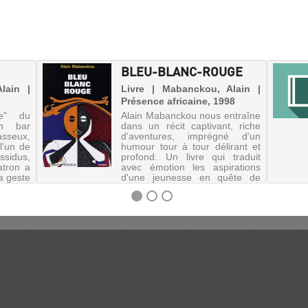
BLEU-BLANC-ROUGE
lain |
Livre | Mabanckou, Alain |
Présence africaine, 1998
que" du
Alain Mabanckou nous entraîne
n bar
dans un récit captivant, riche
asseux,
d'aventures, imprégné d'un
l'un de
humour tour à tour délirant et
ssidus,
profond. Un livre qui traduit
atron a
avec émotion les aspirations
la geste
d'une jeunesse en quête de
repères et de héros.