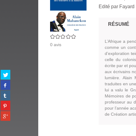
Edité par
Fayard
RÉSUMÉ
0/5
L’Afrique a pen
0
avis
comme un contin
d’exploration te
celle du colonis
écrite par et pou
aux écrivains no
Partager
lumière. Alain
sur
Partager
traduites en un
twitter
sur
lui a valu le Gr
(Nouvelle
Partager
facebook
Mémoires de po
fenêtre)
sur
(Nouvelle
professeur au d
Partager
tumblr
fenêtre)
pour l’année aca
sur
(Nouvelle
Partager
de Création arti
pinterest
fenêtre)
sur
(Nouvelle
gplus
fenêtre)
(Nouvelle