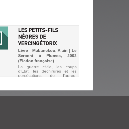
LES PETITS-FILS
NÈGRES DE
VERCINGÉTORIX
Livre | Mabanckou, Alain | Le
Serpent à Plumes, 2002
(Fiction française)
La guerre civile, les coups
d'Etat, les déchirures et les
persécutions de l'après-
décolonisation à travers le
regard d'une femme, Hortense
Iloki. A mots couverts, l'auteur
évoque le Congo qu'il a quitté, il
y a une quinzaine d'ann...