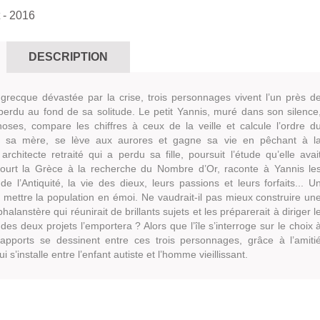
- 2016
DESCRIPTION
 grecque dévastée par la crise, trois personnages vivent l’un près d
 perdu au fond de sa solitude. Le petit Yannis, muré dans son silence
oses, compare les chiffres à ceux de la veille et calcule l’ordre d
, sa mère, se lève aux aurores et gagne sa vie en pêchant à l
 architecte retraité qui a perdu sa fille, poursuit l’étude qu’elle avai
court la Grèce à la recherche du Nombre d’Or, raconte à Yannis le
 l’Antiquité, la vie des dieux, leurs passions et leurs forfaits... U
a mettre la population en émoi. Ne vaudrait-il pas mieux construire un
halanstère qui réunirait de brillants sujets et les préparerait à diriger l
s deux projets l’emportera ? Alors que l’île s’interroge sur le choix 
 rapports se dessinent entre ces trois personnages, grâce à l’amiti
 s’installe entre l’enfant autiste et l’homme vieillissant.