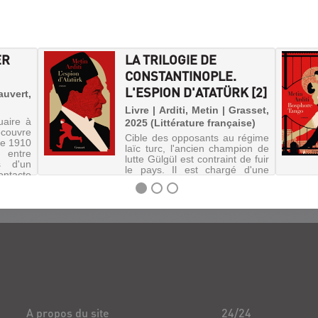
ER
LA TRILOGIE DE
CONSTANTINOPLE.
L'ESPION D'ATATÜRK [2]
auvert,
Livre | Arditi, Metin | Grasset,
uaire à
2025 (Littérature française)
écouvre
Cible des opposants au régime
de 1910
laïc turc, l'ancien champion de
 entre
lutte Gülgül est contraint de fuir
s d'un
le pays. Il est chargé d'une
ontacte
mission secrète par Atatürk,
eur de
rapporter tout ce qui se trame
r...
en Suisse. Commence pour lui
une double vie,...
A propos du site
24/24