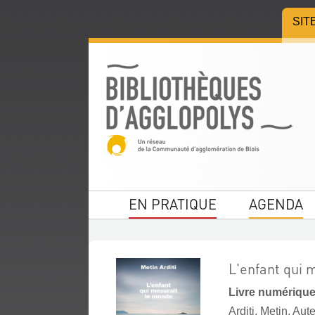
Aller
Aller
Aller
SIT
au
au
à
menu
contenu
la
recherche
EN PRATIQUE
AGENDA
L'enfant qui 
Livre numériqu
Arditi, Metin. Aut