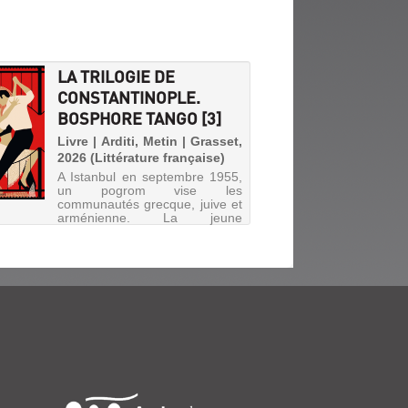
LA TRILOGIE DE
CONSTANTINOPLE.
BOSPHORE TANGO [3]
Livre | Arditi, Metin | Grasset,
2026 (Littérature française)
A Istanbul en septembre 1955,
un pogrom vise les
communautés grecque, juive et
arménienne. La jeune
Arménienne Renée retrouve
Jako, son ancien amant. Au
même moment, à Lausanne, le
fils de Jako, Sélim, âgé de 15
ans, tombe amoureu...