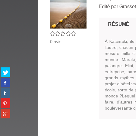
Edité par
Grasset
RÉSUMÉ
0/5
À Kalamaki, île
0
avis
l’autre, chacun
mesure mille ch
monde. Maraki
palangre. Eliot,
Partager
entreprise, par
sur
grands mythes de
Partager
twitter
projet d’hôtel v
sur
(Nouvelle
école, sorte de p
Partager
facebook
fenêtre)
monde ?Lequel de
sur
(Nouvelle
Partager
faire, d’autres
tumblr
fenêtre)
sur
bouleversante qui
(Nouvelle
Partager
pinterest
fenêtre)
sur
(Nouvelle
gplus
fenêtre)
(Nouvelle
fenêtre)