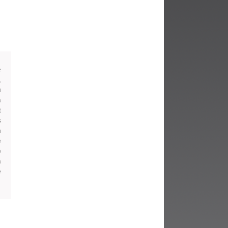
fenêtre)
e
,
u
a
t
s
n
e
e
à
é