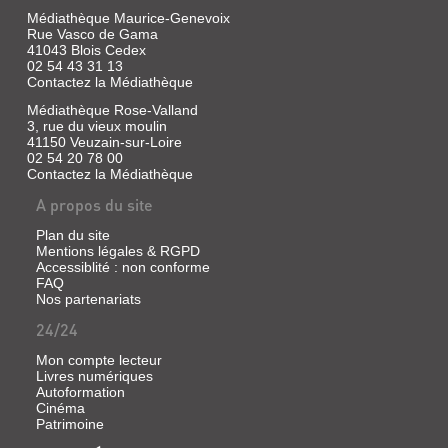
2018
Médiathèque Maurice-Genevoix
Un
Rue Vasco de Gama
épisode
41043 Blois Cedex
de
02 54 43 31 13
la
Contactez la Médiathèque
Révolution
russe
Médiathèque Rose-Valland
de
3, rue du vieux moulin
1905
41150 Veuzain-sur-Loire
:
02 54 20 78 00
l'équipage
d'un
Contactez la Médiathèque
cuirassé,
A propos du site
brimé
par
ses
Plan du site
officiers,
Mentions légales & RGPD
se
Accessiblité : non conforme
mutine
FAQ
et
Nos partenariats
prend
le
24/24
contrôle
du
Mon compte lecteur
navire.
Livres numériques
Arrivés
Autoformation
à
Cinéma
Odessa,
Patrimoine
les
marins