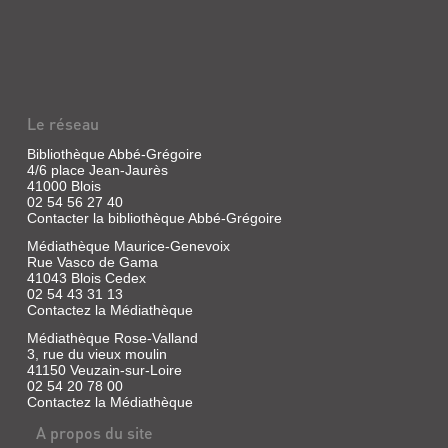
AU
REVOIR,
LES
ENFANTS
:
Le réseau
SCÉNARIO
Bibliothèque Abbé-Grégoire
Livre
4/6 place Jean-Jaurès
|
41000 Blois
Malle,
02 54 56 27 40
Louis
Contacter la bibliothèque Abbé-Grégoire
|
Gallimard,
Médiathèque Maurice-Genevoix
Rue Vasco de Gama
1987
41043 Blois Cedex
A
02 54 43 31 13
travers
Contactez la Médiathèque
le
regard
Médiathèque Rose-Valland
de
3, rue du vieux moulin
ce
41150 Veuzain-sur-Loire
petit
02 54 20 78 00
garçon
Contactez la Médiathèque
qui
me
A propos du site
ressemble,