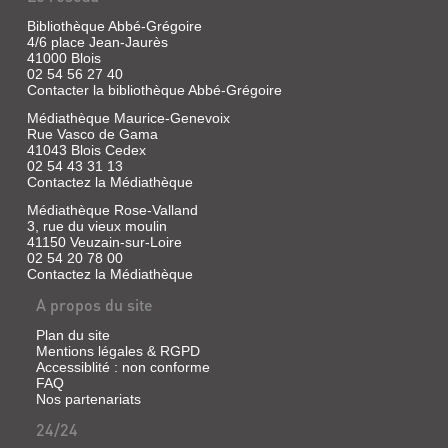
seule
Une
Bibliothèque Abbé-Grégoire
"famille".
petite
Son
4/6 place Jean-Jaurès
station
histoire
41000 Blois
balnéaire
le
02 54 56 27 40
hors
rattrape
saison.
Contacter la bibliothèque Abbé-Grégoire
le
Thomas
jour
Médiathèque Maurice-Genevoix
revient
où
Rue Vasco de Gama
après
son
une
41043 Blois Cedex
père
longue
02 54 43 31 13
est
absence.
Contactez la Médiathèque
retrouvé
Adèle
mort
est
Médiathèque Rose-Valland
dans
agente
3, rue du vieux moulin
la
immobilière,
41150 Veuzain-sur-Loire
rue,
elle
02 54 20 78 00
après
s'endort
Contactez la Médiathèque
une
souvent.
longue
La
A propos du site
déchéance.
terre
Bête
penche
Plan du site
noire
alors
Mentions légales & RGPD
d...
vers
Accessiblité : non conforme
la
FAQ
plage
Nos partenariats
et
les
24/24
DES
dunes,