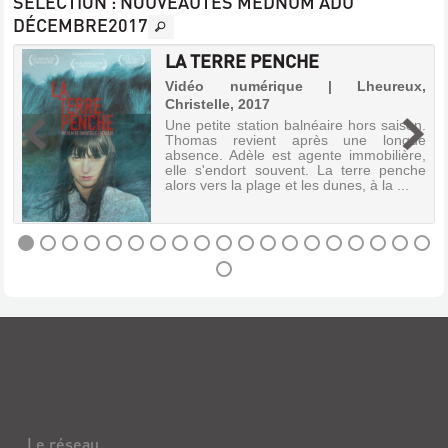
SÉLECTION
: NOUVEAUTÉS MÉDNUM ADU
DÉCEMBRE2017
DIAMANT
LA TERRE PENCHE
NOIR
,
Vidéo numérique | Lheureux,
Vidéo
Christelle, 2017
numérique
e
Une petite station balnéaire hors saison.
|
e
Thomas revient après une longue
Harari,
i
absence. Adèle est agente immobilière,
Arthur,
à
elle s'endort souvent. La terre penche
2016
alors vers la plage et les dunes, à la ...
Pier
Ulmann
vivote
à
Paris,
LA
entre
chantiers
TERRE
et
PENCHE
larcins
qu’il
Vidéo
commet
numérique
pour
le
|
compte
Lheureux,
de
Christelle,
Rachid,
Le réseau
2017
sa