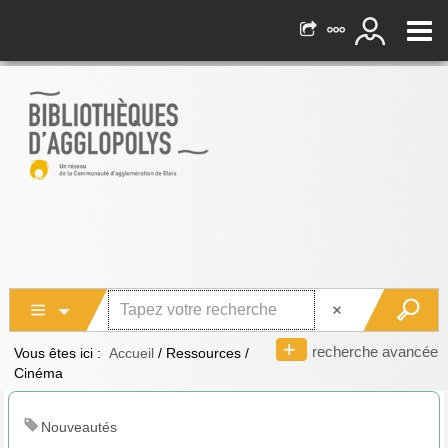
recherche avancée
Vous êtes ici :
Accueil
/
Ressources
/
Cinéma
Nouveautés