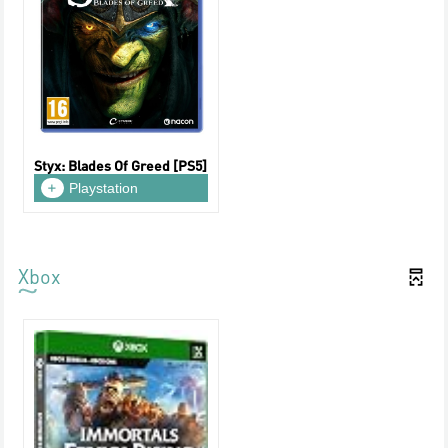
Styx: Blades Of Greed [PS5]
Playstation
Xbox