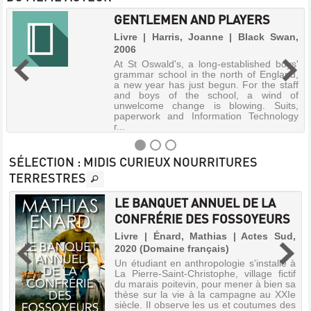
GENTLEMEN AND PLAYERS
Livre | Harris, Joanne | Black Swan,
2006
At St Oswald's, a long-established boys'
grammar school in the north of England,
a new year has just begun. For the staff
and boys of the school, a wind of
unwelcome change is blowing. Suits,
paperwork and Information Technology
r...
SÉLECTION
: MIDIS CURIEUX NOURRITURES
TERRESTRES
GENTLEMEN
LE BANQUET ANNUEL DE LA
AND
CONFRÉRIE DES FOSSOYEURS
PLAYERS
r
Livre | Énard, Mathias | Actes Sud,
Livre
2020 (Domaine français)
|
a
Un étudiant en anthropologie s'installe à
Harris,
e
La Pierre-Saint-Christophe, village fictif
Joanne
,
du marais poitevin, pour mener à bien sa
|
e
thèse sur la vie à la campagne au XXIe
Black
n
siècle. Il observe les us et coutumes des