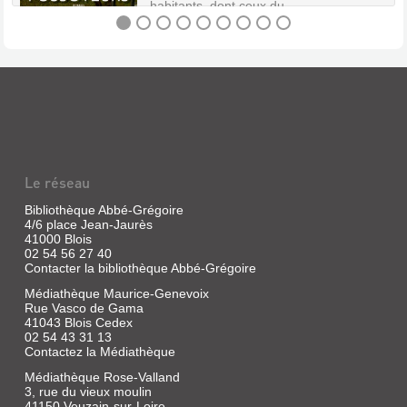
habitants, dont ceux du...
Swan,
2006
At
LE
St
Oswald's,
BANQUET
a
ANNUEL
long-
established
DE
boys'
LA
grammar
school
CONFRÉRIE
in
the
DES
Le réseau
north
FOSSOYEURS
of
Bibliothèque Abbé-Grégoire
England,
4/6 place Jean-Jaurès
Livre
a
41000 Blois
|
new
02 54 56 27 40
Énard,
year
Contacter la bibliothèque Abbé-Grégoire
has
Mathias
just
|
Médiathèque Maurice-Genevoix
begun.
Rue Vasco de Gama
Actes
For
41043 Blois Cedex
Sud,
the
02 54 43 31 13
2020
staff
Contactez la Médiathèque
and
(Domaine
boys
français)
Médiathèque Rose-Valland
of
3, rue du vieux moulin
Un
the
41150 Veuzain-sur-Loire
étudiant