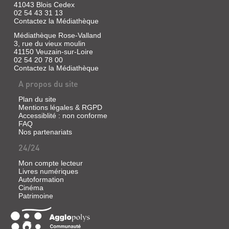
545
41043 Blois Cedex
Sud,
02 54 43 31 13
2020
Contactez la Médiathèque
(Domaine
français)
Médiathèque Rose-Valland
À
3, rue du vieux moulin
Un
41150 Veuzain-sur-Loire
étudiant
LA
en
02 54 20 78 00
RECHERCHE
anthropologie
Contactez la Médiathèque
s'installe
DU
à
A propos du site
TEMPS
La
Pierre-
PERDU.
Plan du site
Saint-
Mentions légales & RGPD
SODOME
Christophe,
Accessiblité : non conforme
village
ET
FAQ
fictif
Nos partenariats
GOMORRHE
du
marais
[4]
24/24
poitevin,
pour
Livre
Mon compte lecteur
mener
|
Livres numériques
à
Proust,
Autoformation
bien
Cinéma
Marcel
sa
Patrimoine
thèse
|
sur
Gallimard,
la
2019
vie
(Folio)
à