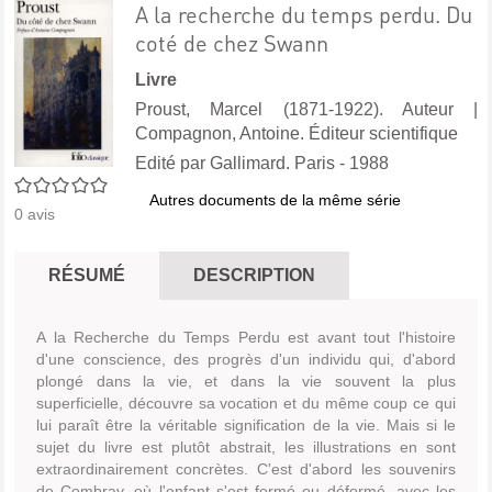
A la recherche du temps perdu. Du
coté de chez Swann
Livre
Proust, Marcel (1871-1922). Auteur
|
Compagnon, Antoine. Éditeur scientifique
Edité par
Gallimard. Paris
- 1988
0/5
Autres documents de la même série
0
avis
RÉSUMÉ
DESCRIPTION
A la Recherche du Temps Perdu est avant tout l'histoire
d'une conscience, des progrès d'un individu qui, d'abord
plongé dans la vie, et dans la vie souvent la plus
superficielle, découvre sa vocation et du même coup ce qui
lui paraît être la véritable signification de la vie. Mais si le
sujet du livre est plutôt abstrait, les illustrations en sont
extraordinairement concrètes. C'est d'abord les souvenirs
de Combray, où l'enfant s'est formé ou déformé, avec les