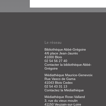
|
 misère et de l'alcool,
plusieurs milliers de kilo
qua une nouvelle bataille
Sukegawa,
nani. L'Assomoir était
Durian
|
Hauteville,
LE
2026
BANQUET
(Kibun)
ANNUEL
Plongée
DE
dans
le
LA
Le réseau
deuil
CONFRÉRIE
après
la
Bibliothèque Abbé-Grégoire
DES
mort
4/6 place Jean-Jaurès
FOSSOYEURS
de
41000 Blois
son
02 54 56 27 40
Livre
fils,
Contacter la bibliothèque Abbé-
Yoshie
|
Grégoire
vit
Énard,
recluse
Médiathèque Maurice-Genevoix
Mathias
dans
Rue Vasco de Gama
|
un
41043 Blois Cedex
Actes
monde
02 54 43 31 13
enveloppé
Sud,
Contactez la Médiathèque
d'une
2020
nuit
Médiathèque Rose-Valland
(Domaine
permanente.
3, rue du vieux moulin
français)
Quand
41150 Veuzain-sur-Loire