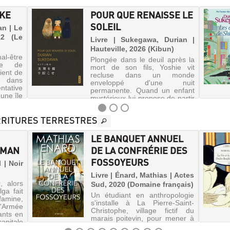
UKE
POUR QUE RENAISSE LE
SOLEIL
an | Le
22 (Le
Livre | Sukegawa, Durian |
Hauteville, 2026 (Kibun)
al-être
Plongée dans le deuil après la
ue de
mort de son fils, Yoshie vit
vient de
recluse dans un monde
e dans
enveloppé d'une nuit
ntative
permanente. Quand un enfant
 une île
mystérieux lui propose de partir
hèvres
chercher le soleil disparu, elle
ai...
se lance dans un voyage où
URRITURES TERRESTRES
chaque...
LE BANQUET ANNUEL
OMAN
DE LA CONFRÉRIE DES
FOSSOYEURS
 | Noir
Livre | Énard, Mathias | Actes
, alors
Sud, 2020 (Domaine français)
ga fait
Un étudiant en anthropologie
famine,
s'installe à La Pierre-Saint-
'Armée
Christophe, village fictif du
ants en
marais poitevin, pour mener à
apitale
bien sa thèse sur la vie à la
iple de