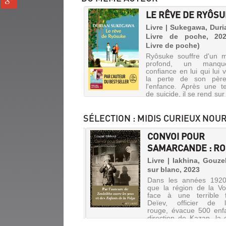
fenêtre)
sur
(Nouvelle
LE RÊVE DE RYÔS
gplus
fenêtre)
(Nouvelle
Livre | Sukegawa, Duri
Livre de poche, 20
fenêtre)
Livre de poche)
Ryôsuke souffre d'un m
profond, un manq
confiance en lui qui lui 
la perte de son pèr
l'enfance. Après une te
de suicide, il se rend sur
célèbre pour ses c
sauvages, où son père viv
SÉLECTION
: MIDIS CURIEUX NO
 ROUGON-
CONVOI POUR
QUART.
SAMARCANDE : R
SSOMMOIR
POUR
Livre | Iakhina, Gouzel
sur blanc, 2023
QUE
e | Zola, Emile |
Dans les années 1920
mard, 1999 (Folio)
RENAISSE
que la région de la Vol
cacé au "grand ami
LE
face à une terrible 
ert, en haine du goût",
Deïev, officier de l
SOLEIL
sommoir, parce qu'il
rouge, évacue 500 enf
ait sans complaisance la
direction de Kazan, la c
Livre
ion ouvrière, la folie née
du Tatarstan. Un pér