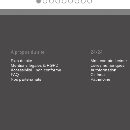
campagne au XXIe siècle. Il
m...
observe les us et coutumes
des habitants, dont ceux du...
A propos du site
24/24
Plan du site
Mon compte lecteur
Mentions légales & RGPD
Livres numériques
Accessiblité : non conforme
Autoformation
FAQ
Cinéma
Nos partenariats
Patrimoine