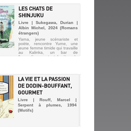
LES CHATS DE
SHINJUKU
Livre | Sukegawa, Durian |
Albin Michel, 2024 (Romans
étrangers)
Yama, jeune scénariste et
poète, rencontre Yume, une
jeune femme timide qui travaille
au Kalinka, un bar de
l'arrondissement tokyoïte de
Shinjuku. Ils débutent une
relation amoureuse et écrivent
des poèmes sur les chats du
quartie...
LA VIE ET LA PASSION
LES D
DE DODIN-BOUFFANT,
Livre |
GOURMET
vue d'oe
Pour pay
Livre | Rouff, Marcel |
vend de
Serpent à plumes, 1994
d'embau
(Motifs)
dans la 
de hari
fourre
pâtisser
la vieill