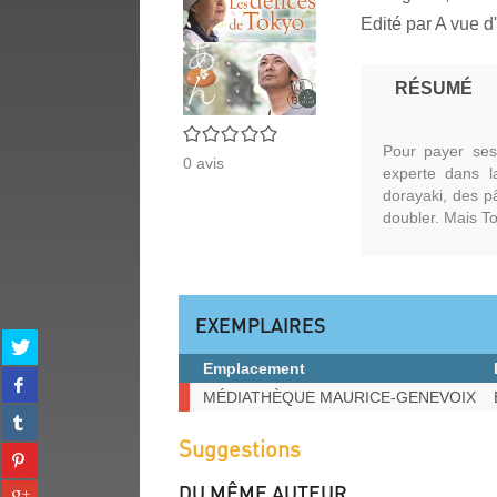
Edité par
A vue d
RÉSUMÉ
0/5
Pour payer ses
0
avis
experte dans l
dorayaki, des pâ
doubler. Mais To
EXEMPLAIRES
Partager
sur
Emplacement
Partager
twitter
Exemplaires
MÉDIATHÈQUE MAURICE-GENEVOIX
sur
(Nouvelle
Partager
facebook
fenêtre)
sur
Suggestions
(Nouvelle
Partager
tumblr
fenêtre)
sur
(Nouvelle
DU MÊME AUTEUR
Partager
pinterest