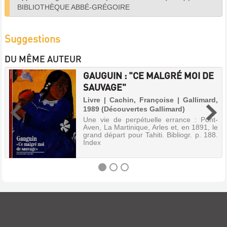
BIBLIOTHÈQUE ABBÉ-GRÉGOIRE
Suggestions
DU MÊME AUTEUR
GAUGUIN : "CE MALGRÉ MOI DE
SAUVAGE"
Livre | Cachin, Françoise | Gallimard,
1989 (Découvertes Gallimard)
Une vie de perpétuelle errance : Pont-
Aven, La Martinique, Arles et, en 1891, le
grand départ pour Tahiti. Bibliogr. p. 188.
Index
GAUGUIN
:
"CE