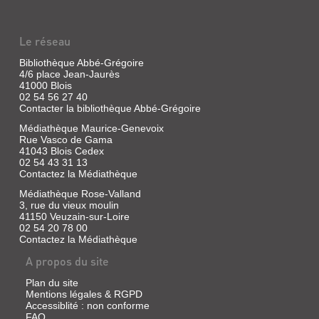
MALGRÉ
MOI
Le réseau
DE
SAUVAGE"
Bibliothèque Abbé-Grégoire
4/6 place Jean-Jaurès
Livre
41000 Blois
|
02 54 56 27 40
Cachin,
Contacter la bibliothèque Abbé-Grégoire
Françoise
Médiathèque Maurice-Genevoix
|
Rue Vasco de Gama
Gallimard,
41043 Blois Cedex
1989
02 54 43 31 13
(Découvertes
Contactez la Médiathèque
Gallimard)
Médiathèque Rose-Valland
Une
3, rue du vieux moulin
vie
41150 Veuzain-sur-Loire
de
02 54 20 78 00
perpétuelle
Contactez la Médiathèque
errance
:
A propos du site
Pont-
Aven,
Plan du site
La
Martinique,
Mentions légales & RGPD
Arles
Accessiblité : non conforme
et,
FAQ