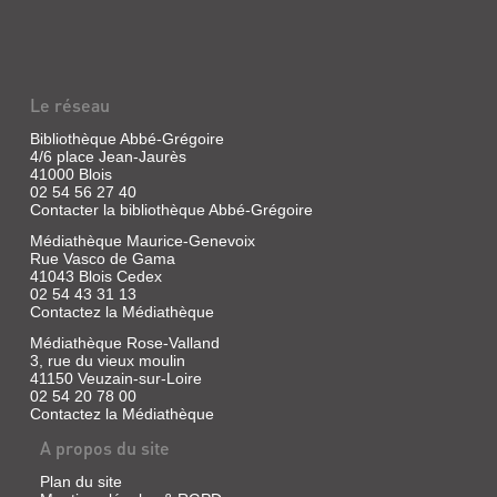
l'auteur
LA
fait
PETITE
prendre
conscience
GRAINE
de
la
Le réseau
Livre
diversité
|
du
Bibliothèque Abbé-Grégoire
Lescaut,
règne
4/6 place Jean-Jaurès
animal
Sophie
41000 Blois
en
|
02 54 56 27 40
montrant
Bilboquet,
Contacter la bibliothèque Abbé-Grégoire
que
2013
la
Médiathèque Maurice-Genevoix
(Les
naissance
Rue Vasco de Gama
et
tout
41043 Blois Cedex
la
petits)
02 54 43 31 13
croissance
Le
Contactez la Médiathèque
des
grand
animaux
cycle
Médiathèque Rose-Valland
sont
de
3, rue du vieux moulin
variables
la
41150 Veuzain-sur-Loire
en
nature
02 54 20 78 00
fonction
illustré
de
Contactez la Médiathèque
par
l'espèce,
le
A propos du site
que
parcours
ce
d'une
soit
Plan du site
petite