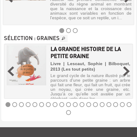
diversité du règne animal en montrant
que la naissance et la croissance des
animaux sont variables en fonction de
l'espèce, que ce soit un reptile, un i...
SÉLECTION
: GRAINES
LA GRANDE HISTOIRE DE LA
NAÎTRE
PETITE GRAINE
ET
e
Livre | Lescaut, Sophie | Bilboquet,
GRANDIR
2013 (Les tout petits)
Livre
t
Le grand cycle de la nature illustré par le
|
:
parcours d'une petite graine : un arbre
Neveu,
s
qui fait une fleur, qui fait un fruit, qui crée
s
un noyau, qui crée une graine, etc.
Pauline
Jusqu'à ce qu'elle soit avalée par un
|
éléphant, vole dans les ...
Milan
jeunesse,
2005
LA
S'appuyant
GRANDE
sur
une
HISTOIRE
douzaine
DE
d'animaux,