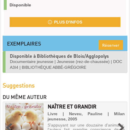
Disponible
PLUS D'INFOS
EXEMPLAIRES
Réserver
Disponible à Bibliothèques de Blois/Agglopolys
Documentaire jeunesse
|
Jeunesse (rez-de-chaussée)
|
DOC
A3I4
|
BIBLIOTHÈQUE ABBÉ-GRÉGOIRE
Suggestions
DU MÊME AUTEUR
NAÎTRE ET GRANDIR
Livre | Neveu, Pauline | Milan
jeunesse, 2005
S'appuyant sur une douzaine d'animaux,
l'auteur fait prendre conscience de la