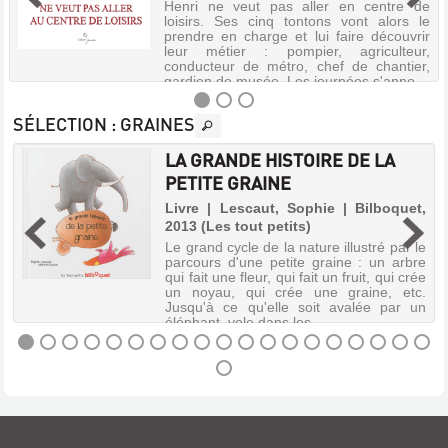
Henri ne veut pas aller en centre de
loisirs. Ses cinq tontons vont alors le
prendre en charge et lui faire découvrir
leur métier : pompier, agriculteur,
conducteur de métro, chef de chantier,
gardien de musée. Les journées s'anno...
SÉLECTION
: GRAINES
LA GRANDE HISTOIRE DE LA
HENRI
PETITE GRAINE
NE
e
Livre | Lescaut, Sophie | Bilboquet,
VEUT
2013 (Les tout petits)
PAS
t
Le grand cycle de la nature illustré par le
ALLER
:
parcours d'une petite graine : un arbre
s
qui fait une fleur, qui fait un fruit, qui crée
AU
s
un noyau, qui crée une graine, etc.
CENTRE
Jusqu'à ce qu'elle soit avalée par un
éléphant, vole dans les ...
DE
LOISIRS
LA
Livre
|
GRANDE
Nicolas,
HISTOIRE
Christophe
DE