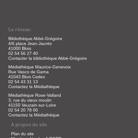
|
Didier
LA
jeunesse,
PETITE
2013
GRAINE
Henri
ne
Le réseau
Livre
veut
|
pas
Bibliothèque Abbé-Grégoire
Lescaut,
aller
4/6 place Jean-Jaurès
Sophie
en
41000 Blois
centre
|
02 54 56 27 40
de
Bilboquet,
Contacter la bibliothèque Abbé-Grégoire
loisirs.
2013
Ses
Médiathèque Maurice-Genevoix
(Les
cinq
Rue Vasco de Gama
tout
tontons
41043 Blois Cedex
vont
petits)
02 54 43 31 13
alors
Le
Contactez la Médiathèque
le
grand
prendre
cycle
Médiathèque Rose-Valland
en
de
3, rue du vieux moulin
charge
la
41150 Veuzain-sur-Loire
et
nature
02 54 20 78 00
lui
illustré
Contactez la Médiathèque
faire
par
découvrir
le
A propos du site
leur
parcours
métier
d'une
Plan du site
:
petite