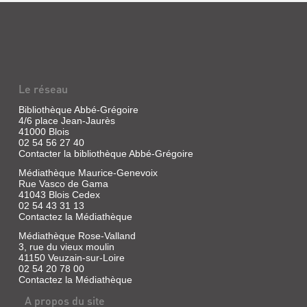
CHIENS
Géant
de
ÉCRASÉS
près
de
Livre
deux
|
mètres,
Roubaudi,
P'tit
Ludovic
Mpayipheli
Le réseau
|
a
été
le
Bibliothèque Abbé-Grégoire
espion
Dilettante,
4/6 place Jean-Jaurès
pour
2006
41000 Blois
les
02 54 56 27 40
Un
Russes
Contacter la bibliothèque Abbé-Grégoire
journaliste,
lors
spécialiste
de
Médiathèque Maurice-Genevoix
des
la
Rue Vasco de Gama
faits
guerre
41043 Blois Cedex
divers,
froide.
02 54 43 31 13
travaillant
Ancien
pour
Contactez la Médiathèque
militant
un
anti-
Médiathèque Rose-Valland
journal
apartheid,
3, rue du vieux moulin
parisien,
il
est
41150 Veuzain-sur-Loire
s'est
envoyé
retrouvé
02 54 20 78 00
en
sans
Contactez la Médiathèque
mission
emploi
dans
A propos du site
après