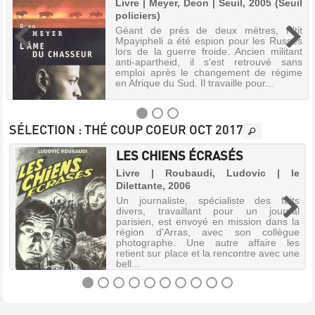
Livre | Meyer, Deon | Seuil, 2005 (Seuil
policiers)
Géant de près de deux mètres, P'tit
Mpayipheli a été espion pour les Russes
lors de la guerre froide. Ancien militant
anti-apartheid, il s'est retrouvé sans
emploi après le changement de régime
en Afrique du Sud. Il travaille pour...
SÉLECTION
: THÉ COUP COEUR OCT 2017
LES CHIENS ÉCRASÉS
L'ÂME
,
Livre | Roubaudi, Ludovic | le
DU
Dilettante, 2006
CHASSEUR
Un journaliste, spécialiste des faits
Livre
divers, travaillant pour un journal
parisien, est envoyé en mission dans la
|
région d'Arras, avec son collègue
Meyer,
photographe. Une autre affaire les
Deon
retient sur place et la rencontre avec une
|
bell...
Seuil,
2005
(Seuil
LES
policiers)