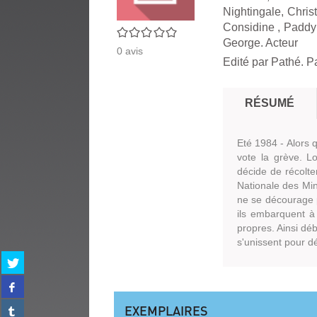
Nightingale, Chris
Considine , Paddy 
0/5
George. Acteur
0
avis
Edité par
Pathé. P
RÉSUMÉ
Eté 1984 - Alors 
vote la grève. L
décide de récolte
Nationale des Min
ne se décourage p
ils embarquent à 
propres. Ainsi dé
s'unissent pour 
Partager
sur
Partager
twitter
sur
(Nouvelle
Partager
EXEMPLAIRES
facebook
fenêtre)