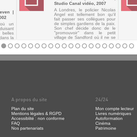
Studio Canal vidéo, 2007
A Londres, le policier Nicolas
teven |
Angel est tellement bon qu'il
002
fait passer ses collègues pour
de simples gardiens de la paix.
 où un
Son chef décide donc de le
isant
"promouvoir" dans le petit
belles
village de Sandford où il ne se
dans la
passe strictement ri...
A propos du site
24/24
Plan du site
Mon compte lecteur
Mentions légales & RGPD
Livres numériques
Accessiblité : non conforme
Autoformation
FAQ
Cinéma
Nos partenariats
Patrimoine