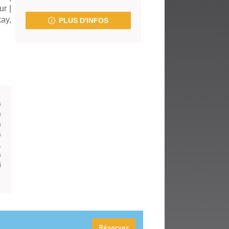
fenêtre)
ur
|
ay,
PLUS D'INFOS
s
n
n
s
,
s
i
Réserver