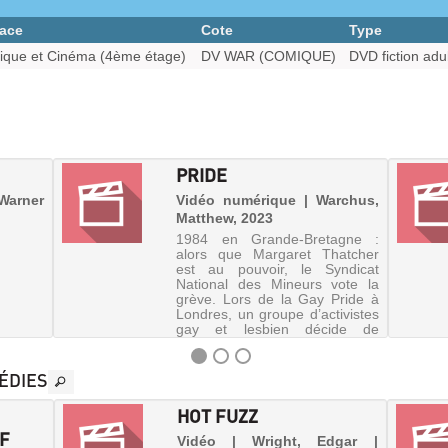
ace
Cote
Type
ique et Cinéma (4ème étage)
DV WAR (COMIQUE)
DVD fiction adul
PRIDE
 Warner
Vidéo numérique | Warchus,
Matthew, 2023
1984 en Grande-Bretagne :
alors que Margaret Thatcher
est au pouvoir, le Syndicat
National des Mineurs vote la
grève. Lors de la Gay Pride à
Londres, un groupe d’activistes
gay et lesbien décide de
récolter de l’argent pour venir
...
ÉDIES
HOT FUZZ
IF
Vidéo | Wright, Edgar |