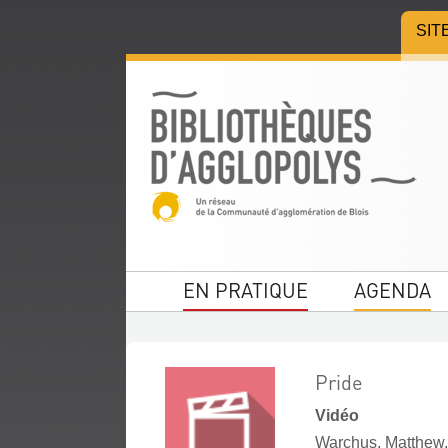
Aller
Aller
Aller
SIT
au
au
à
menu
contenu
la
recherche
EN PRATIQUE
AGENDA
Pride
Vidéo
Warchus, Matthew. 