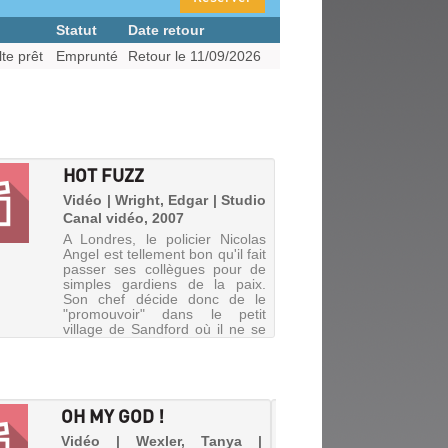
Statut
Date retour
te prêt
Emprunté
Retour le 11/09/2026
HOT FUZZ
Vidéo | Wright, Edgar | Studio
Canal vidéo, 2007
A Londres, le policier Nicolas
Angel est tellement bon qu'il fait
passer ses collègues pour de
simples gardiens de la paix.
Son chef décide donc de le
"promouvoir" dans le petit
village de Sandford où il ne se
passe strictement ri...
OH MY GOD !
PRIDE
Vidéo | Wexler, Tanya |
Vidéo |