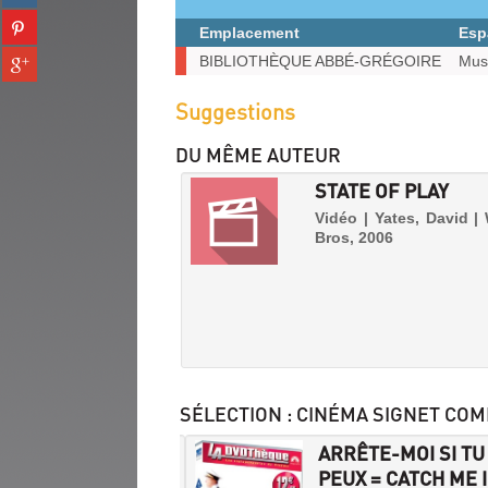
sur
(Nouvelle
Partager
tumblr
Emplacement
Esp
fenêtre)
sur
(Nouvelle
Exemplaires
Partager
BIBLIOTHÈQUE ABBÉ-GRÉGOIRE
Mus
pinterest
fenêtre)
sur
(Nouvelle
gplus
Suggestions
fenêtre)
(Nouvelle
fenêtre)
DU MÊME AUTEUR
STATE OF PLAY
Vidéo | Yates, David |
Bros, 2006
SÉLECTION
: CINÉMA SIGNET COM
RENTI GIGOLO
ARRÊTE-MOI SI TU
PEUX = CATCH ME 
 | Turturro, John | ARP