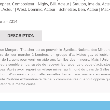
topher. Compositeur
|
Nighy, Bill. Acteur
|
Stauton, Imelda. Acte
. Acteur
|
West, Dominic. Acteur
|
Schnetzer, Ben. Acteur
|
Mack
aris
- 2014
DESCRIPTION
que Margaret Thatcher est au pouvoir, le Syndicat National des Mineur
ors de leur marche à Londres, un groupe d'activistes gay et lesbie
r de l'argent pour venir en aide aux familles des mineurs. Mais l'Unio
eurs semble embarrassée de recevoir leur aide. Le groupe d'activiste
as. Après avoir repéré un village minier au fin fond du pays de Galles
bord d'un minibus pour aller remettre l'argent aux ouvriers en main
bute l'histoire extraordinaire de deux communautés que tout oppose qu
défendre la même cause.