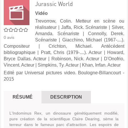
Jurassic World
Vidéo
Trevorrow, Colin. Metteur en scène ou
réalisateur
|
Jaffa, Rick. Scénariste
|
Silver,
0/5
Amanda. Scénariste
|
Connolly, Derek.
0
avis
Scénariste
|
Giacchino, Michael (1967-....).
Compositeur
|
Crichton, Michael. Antécédent
bibliographique
|
Pratt, Chris (1979-....). Acteur
|
Howard,
Bryce Dallas. Acteur
|
Robinson, Nick. Acteur
|
D'Onofrio,
Vincent. Acteur
|
Simpkins, Ty. Acteur
|
Khan, Irrfan. Acteur
Edité par
Universal pictures video. Boulogne-Billancourt
-
2015
RÉSUMÉ
DESCRIPTION
L'Indominus Rex, un dinosaure génétiquement modifié,
pure création de la scientifique Claire Dearing, sème la
terreur dans le fameux parc d'attraction. Les espoirs de