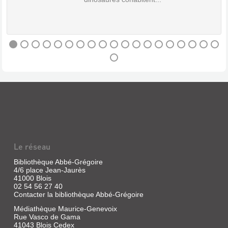
ET
l
DE
e
t
CENDRES
Vidéo
|
Cameron,
DINOTOPIA
James
:
|
20th
PARTIE
Century
1
Fox,
Vidéo
2026
|
Retournez
Azzopardi,
dans
le
Mario
Le réseau
monde
|
époustouflant
M6
de
Bibliothèque Abbé-Grégoire
vidéo,
Pandora
4/6 place Jean-Jaurès
2005
dans
41000 Blois
le
Aventures
02 54 56 27 40
chapitre
se
Contacter la bibliothèque Abbé-Grégoire
le
déroulant
plus
Médiathèque Maurice-Genevoix
dans
puissant
l'univers
Rue Vasco de Gama
de
fantastique
41043 Blois Cedex