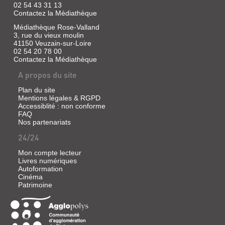
la
de
02 54 43 31 13
saga
Dinotopia,
Contactez la Médiathèque
Avatar
où
à
humains
Médiathèque Rose-Valland
ce
et
3, rue du vieux moulin
jour.
dinosaures
41150 Veuzain-sur-Loire
Alors
cohabitent...
02 54 20 78 00
que
Contactez la Médiathèque
Jake
et
A propos du site
Neytiri
guident
L'ÎLE
Plan du site
leur
MYSTÉRIEUSE
Mentions légales & RGPD
famille
Accessiblité : non conforme
à
Vidéo
FAQ
travers
|
le
Nos partenariats
Bardem,
deuil,
24/24
ils
Juan
voyagent
Antonio
aux
Mon compte lecteur
|
côtés
Livres numériques
Studio
des
Autoformation
Canal,
Marchands
Cinéma
du
1973
Patrimoine
Vent,
un
pe...
VOYAGE