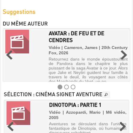
Suggestions
DU MÊME AUTEUR
AVATAR : DE FEU ET DE
CENDRES
Vidéo | Cameron, James | 20th Century
Fox, 2026
Retournez dans le monde époustouflant
de Pandora dans le chapitre le plus
puissant de la saga Avatar à ce jour. Alors
que Jake et Neytiri guident leur famille à
travers le deuil, ils voyagent aux côtés
des Marchands du Vent, un pe...
SÉLECTION
: CINÉMA SIGNET AVENTURE
DINOTOPIA : PARTIE 1
AVATAR
|
Vidéo | Azzopardi, Mario | M6 vidéo,
:
2005
DE
t
Aventures se déroulant dans l'univers
FEU
t
fantastique de Dinotopia, où humains et
t
dinosaures cohabitent...