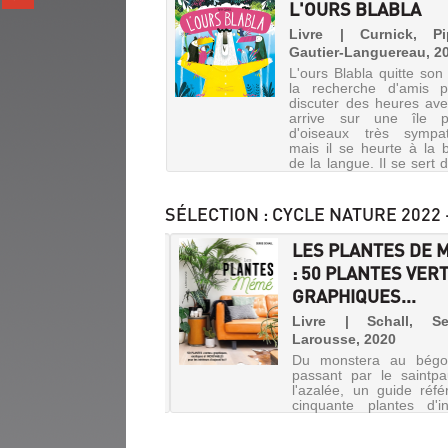
L'OURS BLABLA
sur
(Nouvelle
gplus
fenêtre)
Livre | Curnick, P
(Nouvelle
Gautier-Languereau, 2
fenêtre)
L'ours Blabla quitte son
la recherche d'amis p
discuter des heures avec 
arrive sur une île p
d'oiseaux très sympat
mais il se heurte à la b
de la langue. Il se sert 
ses sourcils pour...
SÉLECTION
: CYCLE NATURE 2022 
MERVEILLES DE LA
LES PLANTES DE 
RE AU FIL DES
: 50 PLANTES VER
SONS
GRAPHIQUES...
MERCI
ET
 | Ahpornsiri, Helen |
Livre | Schall, S
onflexe, 2018 (Aux
Larousse, 2020
BONNE
urs du monde)
Du monstera au bégo
NUIT...
passant par le saintpa
 ce livre toutes les
l'azalée, un guide réfé
Livre
rations sont composées de
cinquante plantes d'int
ieux collages de plantes
|
exotiques ou décorative
es. Les feuilles et les
McDonnell,
des fiches de culture dét
es aux multiples couleurs
Patrick