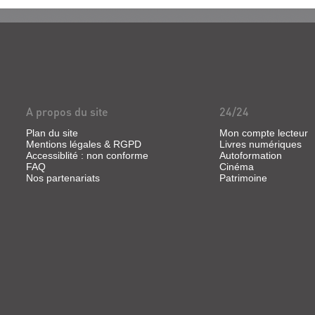
ur les
nus dans la mousse ...
A propos du site
24/24
Plan du site
Mon compte lecteur
Mentions légales & RGPD
Livres numériques
Accessiblité : non conforme
Autoformation
FAQ
Cinéma
Nos partenariats
Patrimoine