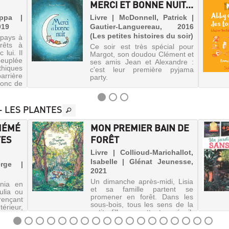
MERCI ET BONNE NUIT...
ippa |
Livre | McDonnell, Patrick |
019
Gautier-Languereau, 2016
(Les petites histoires du soir)
 pays à
rêts à
Ce soir est très spécial pour
lui. Il
Margot, son doudou Clément et
euplée
ses amis Jean et Alexandre :
hiques
c'est leur première pyjama
arrière
party.
donc de
- LES PLANTES
MÉMÉ
MON PREMIER BAIN DE
TES
FORÊT
Livre | Collioud-Marichallot,
Isabelle | Glénat Jeunesse,
erge |
2021
Un dimanche après-midi, Lisia
nia en
et sa famille partent se
ulia ou
promener en forêt. Dans les
rençant
sous-bois, tous les sens de la
érieur,
petite fille se mettent en éveil.
s, avec
Elle sent la résine de pin, se
aillées,
frotte aux troncs, marche pieds