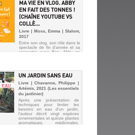
MA VIE EN VLOG. ABBY
EN FAIT DES TONNES !
(CHAÎNE YOUTUBE VS
COLLÈ...
Livre | Moss, Emma | Slalom,
2017
Entre son vlog, son rôle dans le
spectacle de fin d'année et sa
rencontre avec Ben, Abby ne
sait plus où donner de la tête.
Heureusement, il y a ses amies
Lucy et Hermione pour l'aider à
trouver le bon équilibre.
UN JARDIN SANS EAU
FAITE
©Electre 2019
NOYAUX
Livre | Chavanne, Philippe |
ZÉRO D
Artémis, 2021 (Les essentiels
du jardinier)
Livre | 
Après une présentation de
2020
techniques pour limiter les
Guide d
besoins en eau d'un jardin,
à obten
l'auteur décrit vingt espèces
partir d
ornementales et quinze plantes
: cacah
aromatiques, médicinales,
citron,
fruitières et potagères
cerise,
adaptées à un jardin sec.