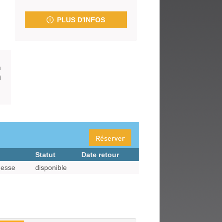
fenêtre)
PLUS D'INFOS
n
i
Réserver
Statut
Date retour
nesse
disponible