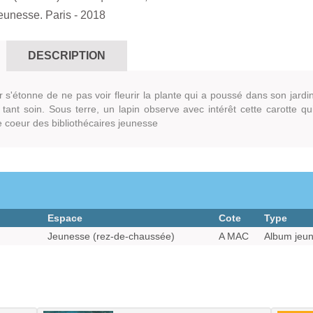
jeunesse. Paris
- 2018
DESCRIPTION
r s'étonne de ne pas voir fleurir la plante qui a poussé dans son jardi
 tant soin. Sous terre, un lapin observe avec intérêt cette carotte qu
e coeur des bibliothécaires jeunesse
Espace
Cote
Type
Jeunesse (rez-de-chaussée)
A MAC
Album jeu