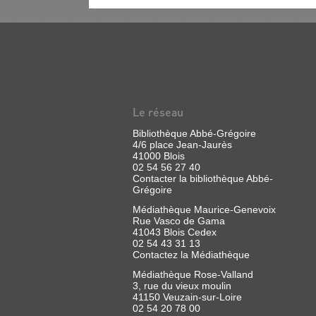
des informations s
elacent et deviennent des
|
meilleures variétés et...
lons virevoltants, des
Gautier-
 rats des champs,...
Languereau,
MON
2016
PREMIER
(Les
BAIN
petites
histoires
DE
du
FORÊT
Le réseau
soir)
Livre
Ce
Bibliothèque Abbé-Grégoire
soir
|
4/6 place Jean-Jaurès
est
Collioud-
41000 Blois
très
Marichallot,
02 54 56 27 40
spécial
Isabelle
Contacter la bibliothèque Abbé-
pour
|
Grégoire
Margot,
son
Glénat
Médiathèque Maurice-Genevoix
doudou
Jeunesse,
Rue Vasco de Gama
Clément
2021
41043 Blois Cedex
et
Un
02 54 43 31 13
ses
dimanche
amis
Contactez la Médiathèque
après-
Jean
midi,
Médiathèque Rose-Valland
et
Lisia
3, rue du vieux moulin
Alexandre
et
:
41150 Veuzain-sur-Loire
sa
c'est
02 54 20 78 00