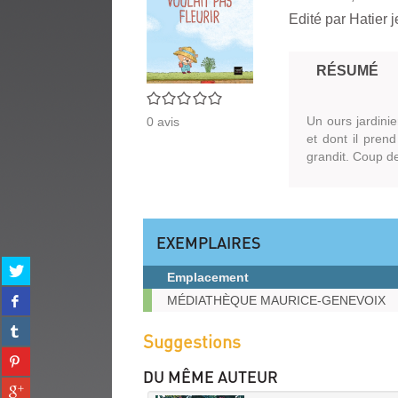
Edité par
Hatier 
RÉSUMÉ
0/5
Un ours jardinie
0
avis
et dont il prend
grandit. Coup d
EXEMPLAIRES
Partager
Emplacement
sur
Partager
Exemplaires
twitter
MÉDIATHÈQUE MAURICE-GENEVOIX
sur
(Nouvelle
Partager
facebook
fenêtre)
Suggestions
sur
(Nouvelle
Partager
tumblr
fenêtre)
sur
DU MÊME AUTEUR
(Nouvelle
Partager
pinterest
fenêtre)