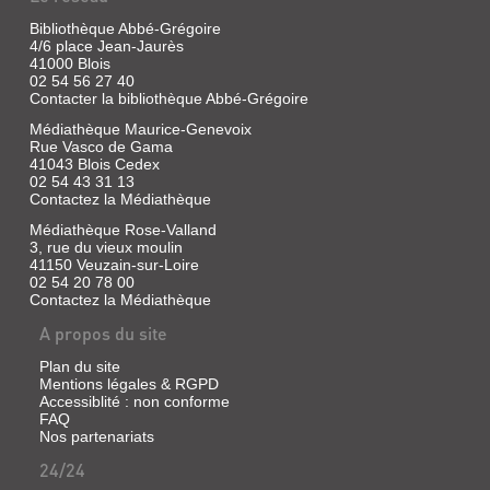
OUEST
(JOURNAL)
Bibliothèque Abbé-Grégoire
4/6 place Jean-Jaurès
:...
41000 Blois
Presse
02 54 56 27 40
Contacter la bibliothèque Abbé-Grégoire
|
Saint-
Médiathèque Maurice-Genevoix
Cricq,
Rue Vasco de Gama
Olivier
41043 Blois Cedex
|
02 54 43 31 13
La
Contactez la Médiathèque
Nouvelle
Médiathèque Rose-Valland
république
3, rue du vieux moulin
du
41150 Veuzain-sur-Loire
Centre
02 54 20 78 00
Ouest,
Contactez la Médiathèque
1944
A propos du site
Plan du site
Mentions légales & RGPD
DESTINATION
Accessiblité : non conforme
FAQ
LOIR-
Nos partenariats
ET-
24/24
CHER