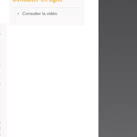
fenêtre)
Consulter la vidéo
s
-
,
,
e
.
.
t
,
t
t
u