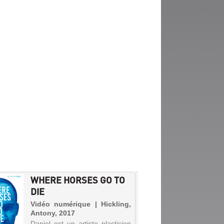
WHERE HORSES GO TO
ÊTRE 
DIE
Vidéo 
Emmanu
Vidéo numérique | Hickling,
Une voix
Antony, 2017
une pré
Daniel est un artiste plasticien