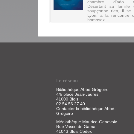
chambre d’ado att
mentalistes des années
Désertant sa famille
 au metal chrétien,
soupçonne rien, il se
nte ans d'une bataille
Lyon, à la rencontre 
 merci entre rock et
homosex...
ion. Dès sa naissance, le
 bouscule la morale
enne. Ses origine...
LA
TERRE
PENCHE
Vidéo
numérique
Le réseau
|
Lheureux,
Bibliothèque Abbé-Grégoire
Christelle,
4/6 place Jean-Jaurès
41000 Blois
2017
02 54 56 27 40
Une
Contacter la bibliothèque Abbé-
petite
Grégoire
station
balnéaire
Médiathèque Maurice-Genevoix
hors
Rue Vasco de Gama
saison.
41043 Blois Cedex
Thomas