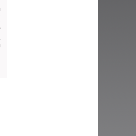
n
l
e
e
s
-
c
i