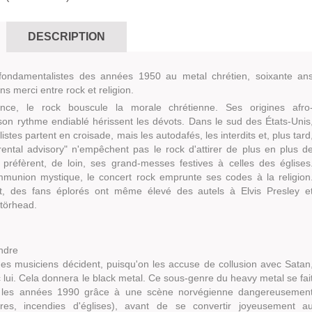
DESCRIPTION
fondamentalistes des années 1950 au metal chrétien, soixante an
ns merci entre rock et religion.
nce, le rock bouscule la morale chrétienne. Ses origines afro
son rythme endiablé hérissent les dévots. Dans le sud des États-Unis
stes partent en croisade, mais les autodafés, les interdits et, plus tard
rental advisory
" n'empêchent pas le rock d'attirer de plus en plus d
i préfèrent, de loin, ses grand-messes festives à celles des églises
union mystique, le concert rock emprunte ses codes à la religion
t, des fans éplorés ont même élevé des autels à Elvis Presley e
törhead.
endre
des musiciens décident, puisqu'on les accuse de collusion avec Satan
 lui. Cela donnera le black metal. Ce sous-genre du heavy metal se fai
s les années 1990 grâce à une scène norvégienne dangereusemen
tres, incendies d'églises), avant de se convertir joyeusement a