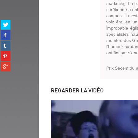
marketing. La pa
chrétienne a en
compris. Il n'es
voix éraillée un
Partager
improbable égli
sur
Partager
spécialistes ha
twitter
sur
membre des Gar
(Nouvelle
Partager
facebook
l'humour sardoni
fenêtre)
sur
(Nouvelle
ont fini par s'ann
Partager
tumblr
fenêtre)
sur
(Nouvelle
Partager
pinterest
fenêtre)
Prix Sacem du m
sur
(Nouvelle
gplus
fenêtre)
(Nouvelle
fenêtre)
REGARDER LA VIDÉO