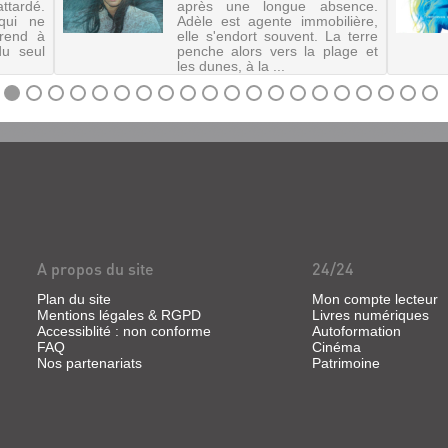
ardé.
après une longue absence.
 qui ne
Adèle est agente immobilière,
 rend à
elle s'endort souvent. La terre
du seul
penche alors vers la plage et
les dunes, à la ...
A propos du site
24/24
Plan du site
Mon compte lecteur
Mentions légales & RGPD
Livres numériques
Accessiblité : non conforme
Autoformation
FAQ
Cinéma
Nos partenariats
Patrimoine