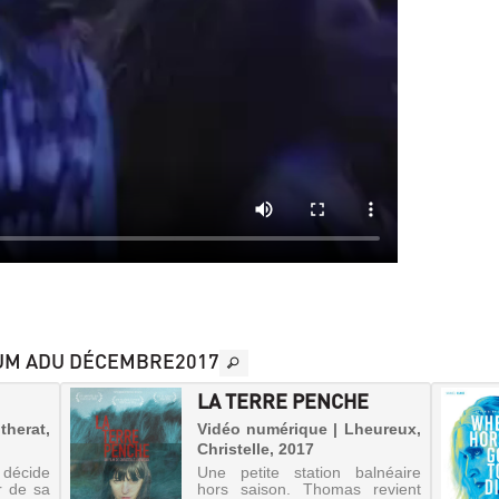
UM ADU DÉCEMBRE2017
LA TERRE PENCHE
therat,
Vidéo numérique | Lheureux,
Christelle, 2017
 décide
Une petite station balnéaire
r de sa
hors saison. Thomas revient