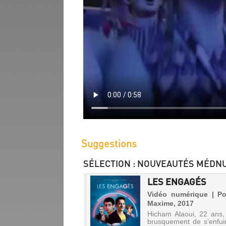
Suggestions
SÉLECTION
: NOUVEAUTÉS MÉDN
, DIABLE &
LES ENGAGÉS
K'N'ROLL
Vidéo numérique | Po
Maxime, 2017
 numérique | Lévy-beff,
Hicham Alaoui, 22 ans,
as, 2017
brusquement de s’enfui
s croisades