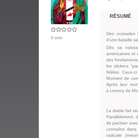
RÉSUMÉ
0/5
Des croisades 
0
avis
d'une bataille sa
Dès sa naissa
américaines et 
des fondamentali
les stickers "
pa
fidèles. Ceux-c
Moment de comm
Après leur mor
à Lemmy de Mo
Le diable fait v
Parallèlement, 
de pactiser avec
connaître dan
radicale (meur