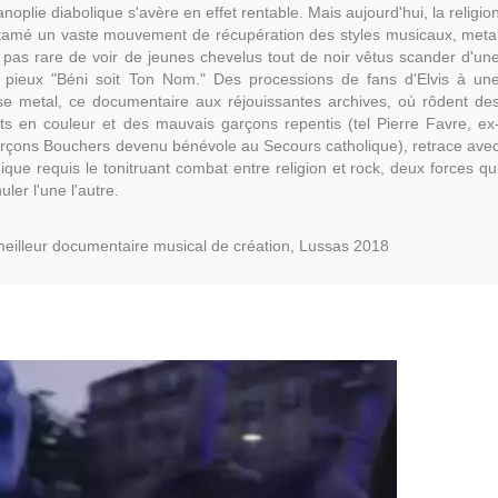
noplie diabolique s'avère en effet rentable. Mais aujourd'hui, la religio
tamé un vaste mouvement de récupération des styles musicaux, meta
t pas rare de voir de jeunes chevelus tout de noir vêtus scander d'un
 pieux "
Béni soit Ton Nom.
" Des processions de fans d'Elvis à un
se metal, ce documentaire aux réjouissantes archives, où rôdent de
uts en couleur et des mauvais garçons repentis (tel Pierre Favre, ex
çons Bouchers devenu bénévole au Secours catholique), retrace ave
que requis le tonitruant combat entre religion et rock, deux forces qu
uler l'une l'autre.
eilleur documentaire musical de création, Lussas 2018