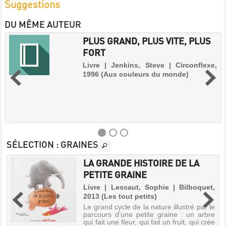
Suggestions
DU MÊME AUTEUR
PLUS GRAND, PLUS VITE, PLUS
FORT
Livre | Jenkins, Steve | Circonflexe,
1996 (Aux couleurs du monde)
SÉLECTION
: GRAINES
LA GRANDE HISTOIRE DE LA
PLUS
PETITE GRAINE
GRAND,
e
Livre | Lescaut, Sophie | Bilboquet,
PLUS
2013 (Les tout petits)
VITE,
t
Le grand cycle de la nature illustré par le
PLUS
:
parcours d'une petite graine : un arbre
s
qui fait une fleur, qui fait un fruit, qui crée
FORT