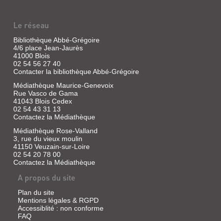
BEAUCOUP...
grand
vu
cycle
à
Livre
de
travers
Le réseau
|
la
les
Hedon,
nature
objets
Bibliothèque Abbé-Grégoire
illustré
Laura
de
par
4/6 place Jean-Jaurès
|
notre
le
41000 Blois
quotidien
A2Mimo,
parcours
02 54 56 27 40
qui,
2021
d'une
Contacter la bibliothèque Abbé-Grégoire
grossis
petite
En
au
graine
Médiathèque Maurice-Genevoix
été,
microscope,
:
Rue Vasco de Gama
poussée
deviennent
un
par
41043 Blois Cedex
soudain
arbre
le
02 54 43 31 13
beaucoup
qui
vent,
Contactez la Médiathèque
moins
fait
une
appétissants
une
petite
Médiathèque Rose-Valland
!...
fleur,
fille
3, rue du vieux moulin
qui
voyage
41150 Veuzain-sur-Loire
fait
dans
02 54 20 78 00
un
le
Contactez la Médiathèque
fruit,
ciel
MON
qui
accrochée
A propos du site
OEIL
crée
à
un
une
!
Plan du site
noyau,
graine
Mentions légales & RGPD
:
qui
de
Accessiblité : non conforme
crée
pissenlit.
JEUX
FAQ
une
Si