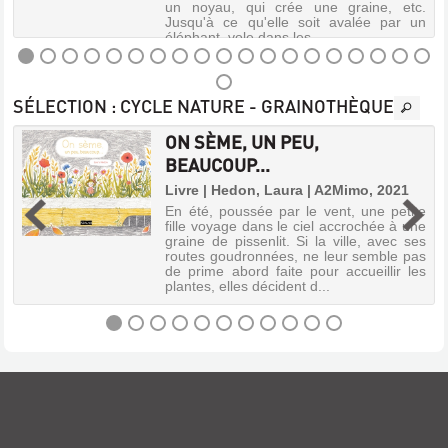
s
un noyau, qui crée une graine, etc.
Jusqu'à ce qu'elle soit avalée par un
Livre
éléphant, vole dans les ...
|
Jenkins,
Steve
LA
|
SÉLECTION
: CYCLE NATURE - GRAINOTHÈQUE
Circonflexe,
GRANDE
1996
HISTOIRE
ON SÈME, UN PEU,
(Aux
DE
BEAUCOUP...
couleurs
LA
du
e
Livre | Hedon, Laura | A2Mimo, 2021
monde)
PETITE
En été, poussée par le vent, une petite
fille voyage dans le ciel accrochée à une
GRAINE
s
graine de pissenlit. Si la ville, avec ses
,
routes goudronnées, ne leur semble pas
Livre
s
de prime abord faite pour accueillir les
s
BEURK
|
plantes, elles décident d...
e
Lescaut,
Livre
Sophie
|
|
Snedden,
Bilboquet,
ON
Robert
2013
|
SÈME,
(Les
Millepages,
tout
UN
1997
petits)
PEU,
L'infiniment
Le
petit