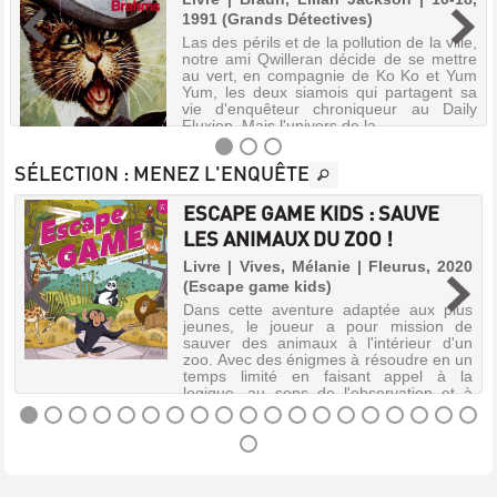
1991 (Grands Détectives)
Las des périls et de la pollution de la ville,
notre ami Qwilleran décide de se mettre
au vert, en compagnie de Ko Ko et Yum
Yum, les deux siamois qui partagent sa
vie d'enquêteur chroniqueur au Daily
Fluxion. Mais l'univers de la...
SÉLECTION
: MENEZ L'ENQUÊTE
ESCAPE GAME KIDS : SAUVE
LE
LES ANIMAUX DU ZOO !
,
CHAT
Livre | Vives, Mélanie | Fleurus, 2020
QUI....
s
(Escape game kids)
LE
n
Dans cette aventure adaptée aux plus
s
CHAT
jeunes, le joueur a pour mission de
,
sauver des animaux à l'intérieur d'un
QUI
t
zoo. Avec des énigmes à résoudre en un
t
JOUAIT
temps limité en faisant appel à la
logique, au sens de l'observation et à
BRAHMS
l'espr...
Livre
|
ESCAPE
Braun,
GAME
Lilian