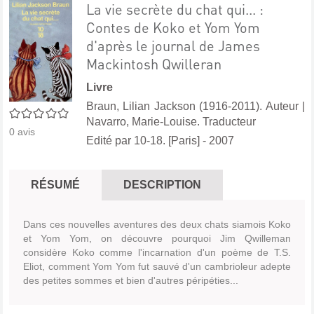
La vie secrète du chat qui... :
Contes de Koko et Yom Yom
d'après le journal de James
Mackintosh Qwilleran
Livre
Braun, Lilian Jackson (1916-2011). Auteur
|
0/5
Navarro, Marie-Louise. Traducteur
0
avis
Edité par
10-18. [Paris]
- 2007
RÉSUMÉ
DESCRIPTION
Dans ces nouvelles aventures des deux chats siamois Koko
et Yom Yom, on découvre pourquoi Jim Qwilleman
considère Koko comme l'incarnation d'un poème de T.S.
Eliot, comment Yom Yom fut sauvé d'un cambrioleur adepte
des petites sommes et bien d'autres péripéties...