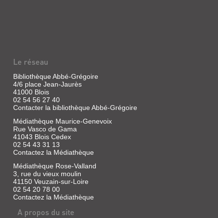
KIDS
Jackson
|
:
10-
SAUVE
18,
LES
1991
ANIMAUX
(Grands
Détectives)
DU
Le réseau
Las
ZOO
des
Bibliothèque Abbé-Grégoire
!
périls
4/6 place Jean-Jaurès
et
41000 Blois
Livre
de
02 54 56 27 40
|
la
Contacter la bibliothèque Abbé-Grégoire
pollution
Vives,
de
Médiathèque Maurice-Genevoix
Mélanie
la
Rue Vasco de Gama
|
ville,
41043 Blois Cedex
Fleurus,
notre
02 54 43 31 13
2020
ami
Contactez la Médiathèque
Qwilleran
(Escape
décide
game
Médiathèque Rose-Valland
de
3, rue du vieux moulin
kids)
se
41150 Veuzain-sur-Loire
Dans
mettre
02 54 20 78 00
cette
au
Contactez la Médiathèque
aventure
vert,
adaptée
en
A propos du site
aux
compagnie