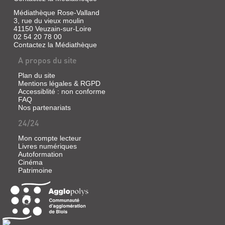
à
(Escape
la
game
Médiathèque Rose-Valland
poursuite
3, rue du vieux moulin
kids)
d'un
41150 Veuzain-sur-Loire
ravisseur
Dans
02 54 20 78 00
d'enfant
cette
Contactez la Médiathèque
imaginaire...
aventure
Une
adaptée
A propos du site
histoire
aux
tendre
plus
et
Plan du site
jeunes,
drôle,
Mentions légales & RGPD
le
teintée
joueur
Accessiblité : non conforme
d'absurdité
a
FAQ
e...
pour
Nos partenariats
mission
de
24/24
sauver
des
Mon compte lecteur
HERCULE
animaux
Livres numériques
à
Autoformation
Vidéo
l'intérieur
Cinéma
|
d'un
Patrimoine
Musker,
zoo.
Avec
John
des
|
énigmes
The
à
Walt
résoudre
Disney
en