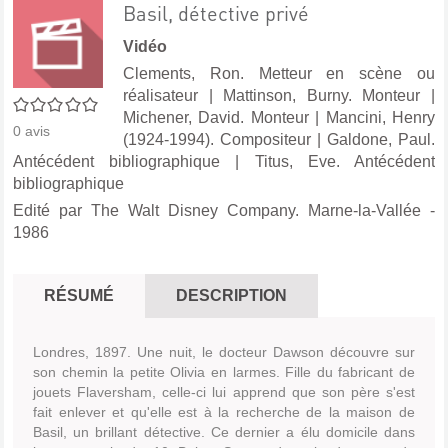
Basil, détective privé
Vidéo
Clements, Ron. Metteur en scène ou
réalisateur
|
Mattinson, Burny. Monteur
|
0/5
Michener, David. Monteur
|
Mancini, Henry
0
avis
(1924-1994). Compositeur
|
Galdone, Paul.
Antécédent bibliographique
|
Titus, Eve. Antécédent
bibliographique
Edité par
The Walt Disney Company. Marne-la-Vallée
-
1986
RÉSUMÉ
DESCRIPTION
Londres, 1897. Une nuit, le docteur Dawson découvre sur
son chemin la petite Olivia en larmes. Fille du fabricant de
jouets Flaversham, celle-ci lui apprend que son père s'est
fait enlever et qu'elle est à la recherche de la maison de
Basil, un brillant détective. Ce dernier a élu domicile dans