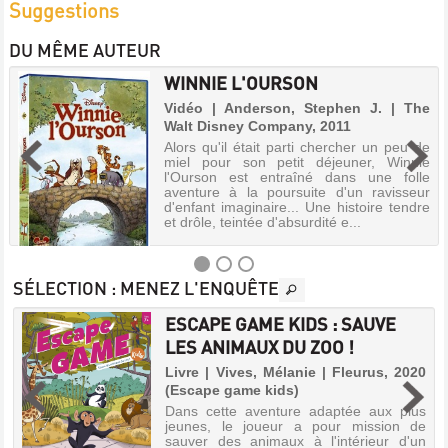
Suggestions
DU MÊME AUTEUR
WINNIE L'OURSON
Vidéo | Anderson, Stephen J. | The
Walt Disney Company, 2011
Alors qu'il était parti chercher un peu de
miel pour son petit déjeuner, Winnie
l'Ourson est entraîné dans une folle
aventure à la poursuite d'un ravisseur
d'enfant imaginaire... Une histoire tendre
et drôle, teintée d'absurdité e...
SÉLECTION
: MENEZ L'ENQUÊTE
ESCAPE GAME KIDS : SAUVE
WINNIE
LES ANIMAUX DU ZOO !
,
L'OURSON
Livre | Vives, Mélanie | Fleurus, 2020
Vidéo
s
(Escape game kids)
|
n
Dans cette aventure adaptée aux plus
Anderson,
s
jeunes, le joueur a pour mission de
,
Stephen
sauver des animaux à l'intérieur d'un