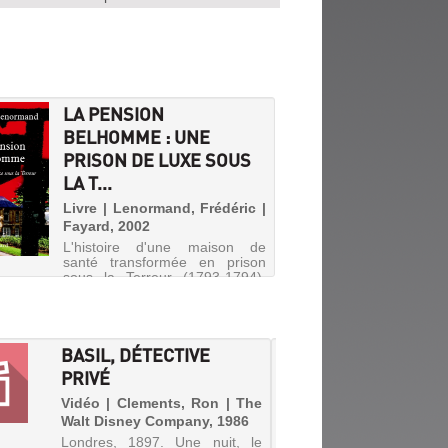
LA PENSION
BELHOMME : UNE
PRISON DE LUXE SOUS
LA T...
Livre | Lenormand, Frédéric |
Fayard, 2002
L'histoire d'une maison de
santé transformée en prison
sous la Terreur (1793-1794).
Dans l'ombre de la guillotine,
les détenus politiques y côtoient
les fous, pensionnaires
habituels du lieu. Le destin de
BASIL, DÉTECTIVE
DEATH
cent seize prisonniers, c...
PRIVÉ
NOTE [
Vidéo | Clements, Ron | The
Livre 
Walt Disney Company, 1986
Kana, 2
Londres, 1897. Une nuit, le
Light 