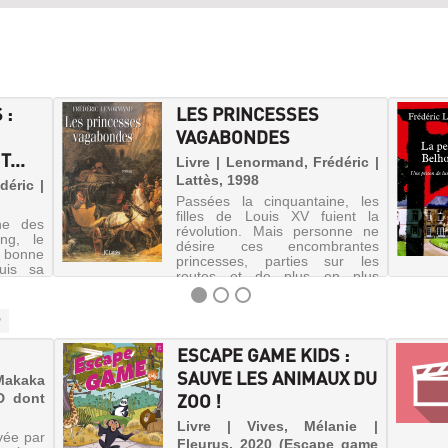
 :
LES PRINCESSES
VAGABONDES
...
Livre | Lenormand, Frédéric |
Lattès, 1998
déric |
Passées la cinquantaine, les
filles de Louis XV fuient la
ne des
révolution. Mais personne ne
ng, le
désire ces encombrantes
a bonne
princesses, parties sur les
puis sa
routes et de plus en plus
 traite
étrangères aux événements,
les qui
incarnations tragiques d'un
pitale.
monde qui ...
ESCAPE GAME KIDS :
SAUVE LES ANIMAUX DU
Makaka
ZOO !
D dont
Livre | Vives, Mélanie |
vée par
Fleurus, 2020 (Escape game