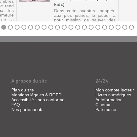
ombres
kids)
se rend
par les
Dans cette aventure adaptée
demeure
aux plus jeunes, le joueur a
r de la
pour mission de sauver des
sauve.
animaux à l'intérieur d'un zoo.
on dont
Avec des énigmes à résoudre
en un temps limité en faisant
appel à la logique, au sens de
l'observation et à l'espr...
A propos du site
24/24
Plan du site
Mon compte lecteur
Mentions légales & RGPD
Livres numériques
Accessiblité : non conforme
Autoformation
FAQ
Cinéma
Nos partenariats
Patrimoine