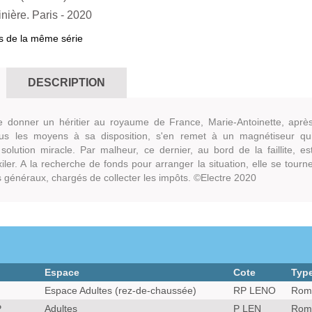
inière. Paris
- 2020
s de la même série
DESCRIPTION
e donner un héritier au royaume de France, Marie-Antoinette, aprè
ous les moyens à sa disposition, s'en remet à un magnétiseur qu
solution miracle. Par malheur, ce dernier, au bord de la faillite, es
xiler. A la recherche de fonds pour arranger la situation, elle se tourn
s généraux, chargés de collecter les impôts. ©Electre 2020
Espace
Cote
Typ
Espace Adultes (rez-de-chaussée)
RP LENO
Roma
P
Adultes
P LEN
Roma