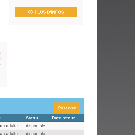
fenêtre)
PLUS D'INFOS
s
i
t
e
Réserver
e
Statut
Date retour
n adulte
disponible
n adulte
disponible