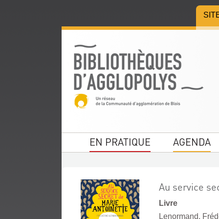
Aller
Aller
Aller
SIT
au
au
à
menu
contenu
la
recherche
EN PRATIQUE
AGENDA
Au service se
Livre
Lenormand, Frédér