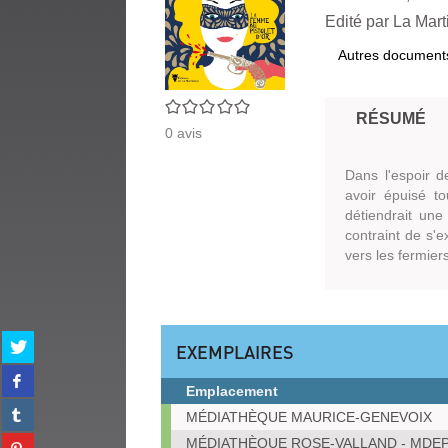
Edité par
La Mart
Autres document
0/5
RÉSUMÉ
0
avis
Dans l'espoir d
avoir épuisé t
détiendrait une 
contraint de s'e
vers les fermier
Partager
EXEMPLAIRES
sur
Partager
twitter
Emplacement
sur
(Nouvelle
Partager
Exemplaires
facebook
MÉDIATHÈQUE MAURICE-GENEVOIX
fenêtre)
sur
(Nouvelle
Partager
MÉDIATHÈQUE ROSE-VALLAND - MDE
tumblr