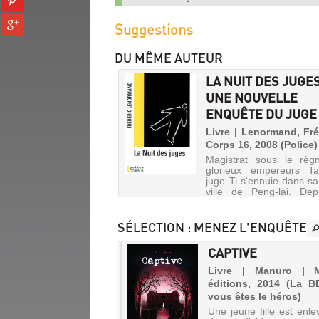
fenêtre)
sur
(Nouvelle
Partager
pinterest
Suggestions
fenêtre)
sur
(Nouvelle
gplus
fenêtre)
DU MÊME AUTEUR
(Nouvelle
fenêtre)
LA NUIT DES JUGES
UNE NOUVELLE
ENQUÊTE DU JUGE T
Livre | Lenormand, Fré
Corps 16, 2008 (Police)
Magistrat sous le règ
glorieux empereurs Ta
juge Ti s'ennuie dans s
ville de Peng-lai. De
dernière enquête, il ne
plus que d'affaires bana
lui font regretter la ca
SÉLECTION
: MENEZ L'ENQUÊTE
Jusqu'au jour où il...
RLOCK HOLMES : LE
CAPTIVE
S GRAND DES
Livre | Manuro | 
ECTIVES
éditions, 2014 (La B
LES
vous êtes le héros)
PRINCESSES
o | Chow, Matthew |
Une jeune fille est enle
ris Films, 2021