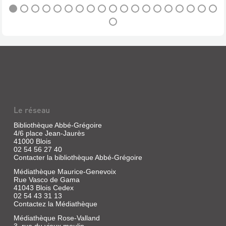
|
l'espr...
Vives,
Mélanie
ESCAPE
|
Fleurus,
GAME
2021
KIDS
(Escape
:
game
SAUVE
kids)
LES
Des
énigmes
ANIMAUX
à
résoudre
DU
Le réseau
en
ZOO
un
Bibliothèque Abbé-Grégoire
temps
!
4/6 place Jean-Jaurès
limité
41000 Blois
et
Livre
02 54 56 27 40
faisant
|
Contacter la bibliothèque Abbé-Grégoire
appel
Vives,
à
Médiathèque Maurice-Genevoix
Mélanie
la
Rue Vasco de Gama
|
logique,
41043 Blois Cedex
au
Fleurus,
02 54 43 31 13
sens
2020
Contactez la Médiathèque
de
(Escape
l'observation
game
Médiathèque Rose-Valland
et