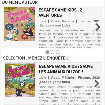
DU MÊME AUTEUR
ESCAPE GAME KIDS : 2
AVENTURES
Livre | Vives, Mélanie | Fleurus, 2021
(Escape game kids)
Des énigmes à résoudre en un temps
limité et faisant appel à la logique, au
sens de l'observation et à l'esprit de
déduction. Dans la première histoire, le
joueur a pour mission de sauver des
animaux à l'intérieur d'un zoo. Dans l...
SÉLECTION
: MENEZ L'ENQUÊTE
ESCAPE GAME KIDS : SAUVE
ESCAPE
LES ANIMAUX DU ZOO !
,
GAME
Livre | Vives, Mélanie | Fleurus, 2020
KIDS
s
(Escape game kids)
:
n
Dans cette aventure adaptée aux plus
s
2
jeunes, le joueur a pour mission de
,
sauver des animaux à l'intérieur d'un
AVENTURES
t
zoo. Avec des énigmes à résoudre en un
t
temps limité en faisant appel à la
Livre
logique, au sens de l'observation et à