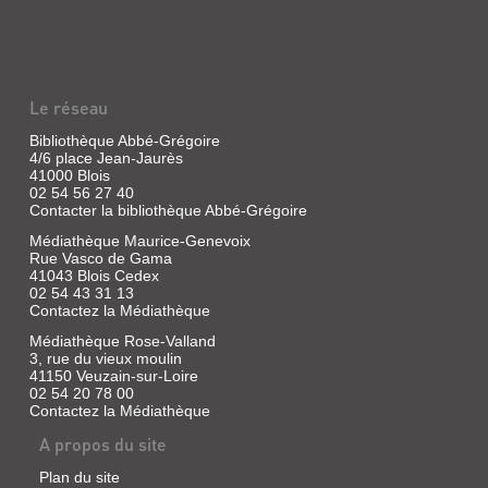
HISTORIQUE
lampe
à
:
huile
HISTOIRE
à
la
ET
carte
POLAR
à
Le réseau
puce
...
et
Bibliothèque Abbé-Grégoire
de
Livre
4/6 place Jean-Jaurès
l'aquebuse
41000 Blois
|
à
02 54 56 27 40
Sarrot,
la
Contacter la bibliothèque Abbé-Grégoire
Jean-
dentelle,
les
Christophe
Médiathèque Maurice-Genevoix
grandes
|
Rue Vasco de Gama
inventions
Nouveau
41043 Blois Cedex
et
02 54 43 31 13
Monde
les
Contactez la Médiathèque
éd.,
petites
trouvailles
2009
Médiathèque Rose-Valland
qui
Cet
3, rue du vieux moulin
ont
essai
41150 Veuzain-sur-Loire
bouleversé
analyse
02 54 20 78 00
la
les
Contactez la Médiathèque
vie
caractéristiques
quotidienne
du
A propos du site
des
roman
hommes.
historique
Plan du site
et