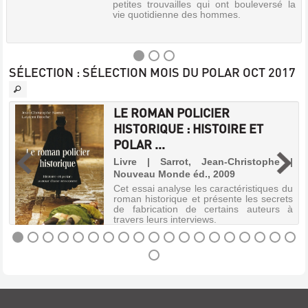
petites trouvailles qui ont bouleversé la
vie quotidienne des hommes.
SÉLECTION
: SÉLECTION MOIS DU POLAR OCT 2017
INVENTIONS
LE ROMAN POLICIER
Livre
HISTORIQUE : HISTOIRE ET
|
|
POLAR ...
Platt,
Richard
u
Livre | Sarrot, Jean-Christophe |
,
|
Nouveau Monde éd., 2009
y
Seuil,
e
Cet essai analyse les caractéristiques du
1995
r
roman historique et présente les secrets
Une
de fabrication de certains auteurs à
histoire
travers leurs interviews.
chronologique
des
inventions
:
LE
défilent
ROMAN
ainsi,
de
POLICIER
la