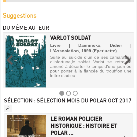
Suggestions
DU MÊME AUTEUR
VARLOT SOLDAT
Livre | Daeninckx, Didier |
L'Association, 1999 (Eperluette)
Suite au suicide d'un de ses camarades
d'infortune,le soldat Varlot se retrouve
amené à déserter le temps d'une journée
pour porter à la fiancée du trouffion une
lettre d'adieu.
SÉLECTION
: SÉLECTION MOIS DU POLAR OCT 2017
VARLOT
LE ROMAN POLICIER
SOLDAT
HISTORIQUE : HISTOIRE ET
|
Livre
POLAR ...
|