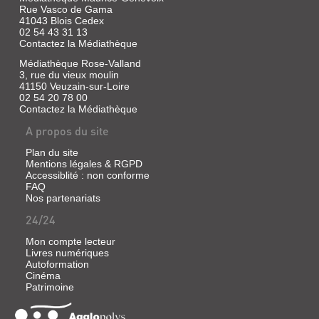
la
|
Rue Vasco de Gama
fiancée
Nouveau
41043 Blois Cedex
du
02 54 43 31 13
Monde
trouffion
Contactez la Médiathèque
une
éd.,
lettre
2009
Médiathèque Rose-Valland
d'adieu.
Cet
3, rue du vieux moulin
essai
41150 Veuzain-sur-Loire
analyse
02 54 20 78 00
les
Contactez la Médiathèque
LE
caractéristiques
du
A propos du site
FACTEUR
roman
historique
FATAL
Plan du site
et
Mentions légales & RGPD
Livre
présente
Accessiblité : non conforme
les
|
FAQ
secrets
Daeninckx,
Nos partenariats
de
Didier
fabrication
24/24
|
de
Denoel,
certains
Mon compte lecteur
auteurs
1990
Livres numériques
à
Le
Autoformation
travers
facteur
Cinéma
leurs
fatal
interviews.
Patrimoine
est
en
quelque