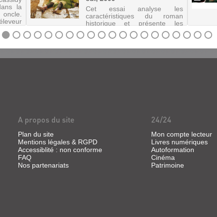
dans la
Cet essai analyse les
 oncle.
caractéristiques du roman
leveur
historique et présente les
ler ses
secrets de fabrication de
certains auteurs à travers leurs
interviews.
A propos du site
24/24
Plan du site
Mon compte lecteur
Mentions légales & RGPD
Livres numériques
Accessiblité : non conforme
Autoformation
FAQ
Cinéma
Nos partenariats
Patrimoine