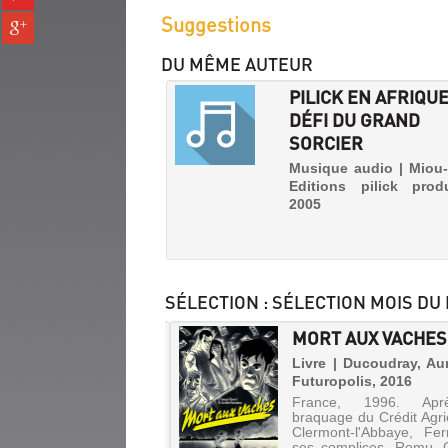
sur
(Nouvelle
Suggestions
Partager
pinterest
fenêtre)
sur
(Nouvelle
DU MÊME AUTEUR
gplus
fenêtre)
(Nouvelle
PILICK EN AFRIQUE
fenêtre)
DÉFI DU GRAND
SORCIER
Musique audio | Miou-
Editions pilick produ
2005
SÉLECTION
: SÉLECTION MOIS DU
NE LUPIN, LES
MORT AUX VACHES
INES. LES
Livre | Ducoudray, Aur
ARUS [1]
Futuropolis, 2016
CANICULE
France, 1996. Apr
 | Abtey, Benoît | Rue de
Vidéo
braquage du Crédit Agri
s, 2014
|
Clermont-l'Abbaye, Fer
Boisset,
ses complices, Romu, 