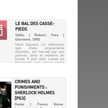
LE BAL DES CASSE-
PIEDS
Vidéo | Robert, Yves |
Gaumont, 1992
Henri Sauveur, un vétérinaire
âgé d'une cinquantaine
d'années, est harcelé par ses
parents, amis et relations de
travail. Il part avec Louise en
Normandie pour vivre le parfait
amour. Mais là encore, les
casse-pieds semblent l'att...
CRIMES AND
UNE A
PUNISHMENTS :
MICKE
SHERLOCK HOLMES
DÉCOU
[PS3]
Livre 
Pocket 
Game | Focus Home