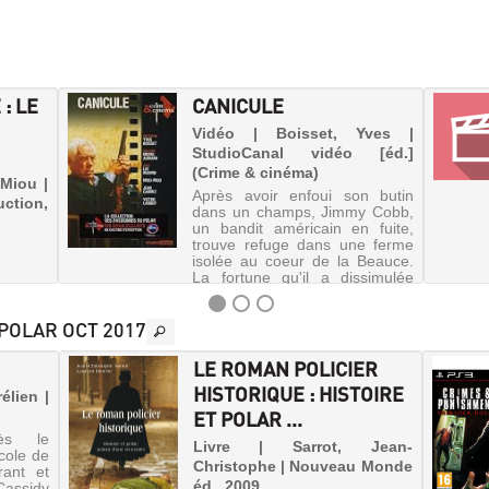
 : LE
CANICULE
Vidéo | Boisset, Yves |
StudioCanal vidéo [éd.]
(Crime & cinéma)
Miou |
Après avoir enfoui son butin
ction,
dans un champs, Jimmy Cobb,
un bandit américain en fuite,
trouve refuge dans une ferme
isolée au coeur de la Beauce.
La fortune qu'il a dissimulée
réveille bientôt les désirs et les
frustrations des ha...
 POLAR OCT 2017
LE ROMAN POLICIER
HISTORIQUE : HISTOIRE
élien |
ET POLAR ...
ès le
Livre | Sarrot, Jean-
cole de
Christophe | Nouveau Monde
rant et
éd., 2009
Cassidy