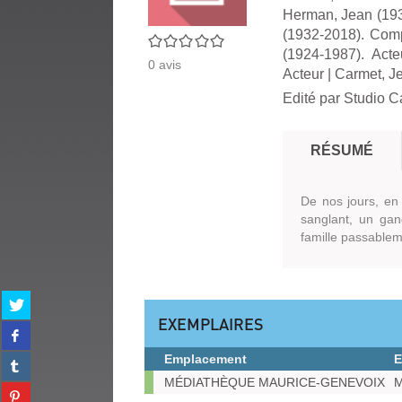
Herman, Jean (193
(1932-2018). Comp
0/5
(1924-1987). Acte
0
avis
Acteur
|
Carmet, J
Edité par
Studio C
RÉSUMÉ
De nos jours, en 
sanglant, un gan
famille passablem
Partager
sur
EXEMPLAIRES
Partager
twitter
sur
(Nouvelle
Emplacement
E
Partager
facebook
fenêtre)
sur
Exemplaires
MÉDIATHÈQUE MAURICE-GENEVOIX
M
(Nouvelle
Partager
tumblr
fenêtre)