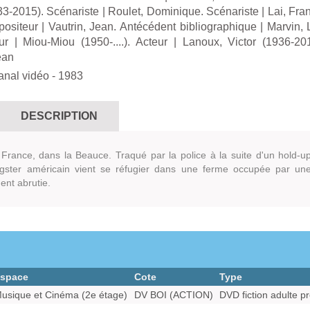
3-2015). Scénariste
|
Roulet, Dominique. Scénariste
|
Lai, Fra
ositeur
|
Vautrin, Jean. Antécédent bibliographique
|
Marvin, 
ur
|
Miou-Miou (1950-....). Acteur
|
Lanoux, Victor (1936-201
ean
anal vidéo
- 1983
DESCRIPTION
France, dans la Beauce. Traqué par la police à la suite d'un hold-u
gster américain vient se réfugier dans une ferme occupée par un
ent abrutie.
space
Cote
Type
usique et Cinéma (2e étage)
DV BOI (ACTION)
DVD fiction adulte pr