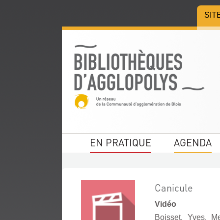
Aller
Aller
Aller
SIT
au
au
à
menu
contenu
la
recherche
EN PRATIQUE
AGENDA
Canicule
Vidéo
Boisset, Yves. M