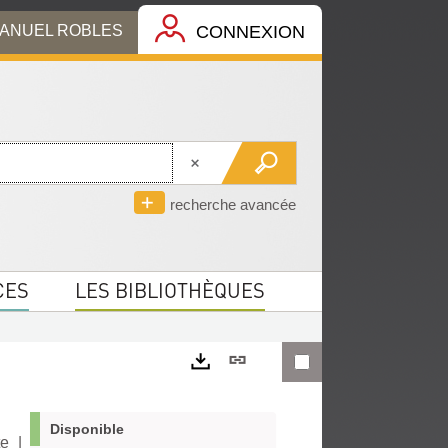
MANUEL ROBLES
CONNEXION
recherche avancée
CES
LES BIBLIOTHÈQUES
Lien
permanent
Exports
(Nouvelle
Disponible
te
|