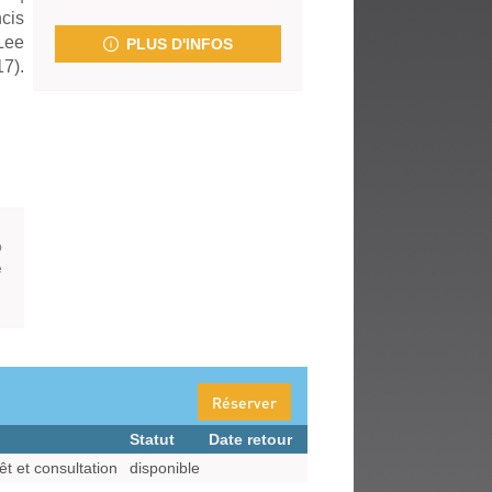
fenêtre)
ncis
Lee
PLUS D'INFOS
7).
p
e
Réserver
Statut
Date retour
êt et consultation
disponible