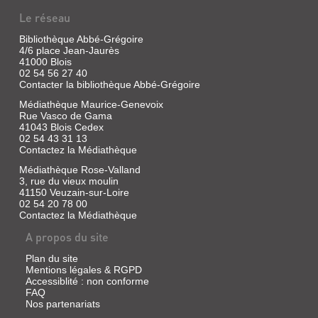
POLAR
Le réseau
...
Bibliothèque Abbé-Grégoire
Livre
4/6 place Jean-Jaurès
41000 Blois
|
02 54 56 27 40
Sarrot,
Contacter la bibliothèque Abbé-Grégoire
Jean-
Christophe
Médiathèque Maurice-Genevoix
|
Rue Vasco de Gama
Nouveau
41043 Blois Cedex
02 54 43 31 13
Monde
Contactez la Médiathèque
éd.,
2009
Médiathèque Rose-Valland
Cet
3, rue du vieux moulin
essai
41150 Veuzain-sur-Loire
analyse
02 54 20 78 00
les
Contactez la Médiathèque
caractéristiques
du
A propos du site
roman
historique
Plan du site
et
Mentions légales & RGPD
présente
Accessiblité : non conforme
les
FAQ
secrets
Nos partenariats
de
fabrication