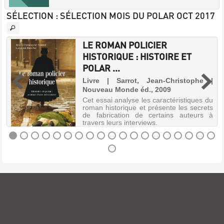
SÉLECTION
: SÉLECTION MOIS DU POLAR OCT 2017
LE ROMAN POLICIER
HISTORIQUE : HISTOIRE ET
|
POLAR ...
u
Livre | Sarrot, Jean-Christophe |
,
Nouveau Monde éd., 2009
y
e
Cet essai analyse les caractéristiques du
r
roman historique et présente les secrets
de fabrication de certains auteurs à
travers leurs interviews.
LE
ROMAN
POLICIER
HISTORIQUE
:
HISTOIRE
ET