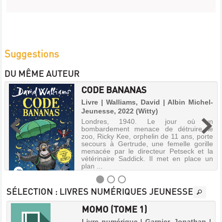
Suggestions
DU MÊME AUTEUR
CODE BANANAS
Livre | Walliams, David | Albin Michel-
Jeunesse, 2022 (Witty)
Londres, 1940. Le jour où un
bombardement menace de détruire le
zoo, Ricky Kee, orphelin de 11 ans, porte
secours à Gertrude, une femelle gorille
menacée par le directeur Petseck et la
vétérinaire Saddick. Il met en place un
plan ...
SÉLECTION
: LIVRES NUMÉRIQUES JEUNESSE
MOMO (TOME 1)
CODE
Livre numérique | Garnier, Jonathan |