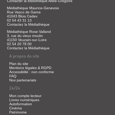
Contacter la bibliothèque Abbé-Grégoire
11
bon
ans,
dieu
Médiathèque Maurice-Genevoix
porte
!
Rue Vasco de Gama
secours
Dis
41043 Blois Cedex
à
à
02 54 43 31 13
Gertrude,
mon
une
Contactez la Médiathèque
papa
femelle
qu'il
Médiathèque Rose-Valland
gorille
faut
3, rue du vieux moulin
menacée
qu'il
par
41150 Veuzain-sur-Loire
rentre
le
02 54 20 78 00
vite
directeur
Contactez la Médiathèque
!
Petseck
Et
et
A propos du site
dis-
la
lui
vétérinaire
Plan du site
que
Saddick.
Mentions légales & RGPD
je
Il
Accessiblité : non conforme
lui
met
fais
FAQ
en
des
Nos partenariats
place
gros
un
24/24
bécots
plan
!
...
Et
Mon compte lecteur
mamy
Livres numériques
aussi,
Autoformation
elle
Cinéma
lui
JOE
Patrimoine
fait