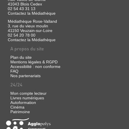
Dis
tranquille
41043 Blois Cedex
à
avec
02 54 43 31 13
mon
sa
Contactez la Médiathèque
papa
mère
qu'il
dans
Médiathèque Rose-Valland
faut
un
3, rue du vieux moulin
qu'il
village.
41150 Veuzain-sur-Loire
rentre
Un
02 54 20 78 00
vite
jour,
Contactez la Médiathèque
!
après
Et
avoir
A propos du site
dis-
observé
lui
un
Plan du site
que
sorcier
Mentions légales & RGPD
je
jeter
Accessiblité : non conforme
lui
un
fais
FAQ
sort,
des
elle
Nos partenariats
gros
se
24/24
bécots
met
!
en
Et
tête
Mon compte lecteur
mamy
de
Livres numériques
aussi,
l'imiter.
Autoformation
elle
Cinéma
lui
Patrimoine
fait
des
L'ATELIER
bécots
!...