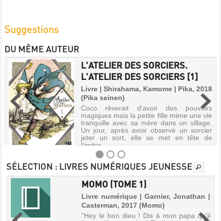
Suggestions
DU MÊME AUTEUR
L'ATELIER DES SORCIERS.
L'ATELIER DES SORCIERS [1]
Livre | Shirahama, Kamome | Pika, 2018
(Pika seinen)
Coco rêverait d'avoir des pouvoirs
magiques mais la petite fille mène une vie
tranquille avec sa mère dans un village.
Un jour, après avoir observé un sorcier
jeter un sort, elle se met en tête de
l'imiter.
SÉLECTION
: LIVRES NUMÉRIQUES JEUNESSE
MOMO (TOME 1)
L'ATELIER
Livre numérique | Garnier, Jonathan |
DES
Casterman, 2017 (Momo)
|
SORCIERS.
"Hey le bon dieu ! Dis à mon papa qu'il