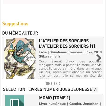
Suggestions
DU MÊME AUTEUR
L'ATELIER DES SORCIERS.
L'ATELIER DES SORCIERS [1]
Livre | Shirahama, Kamome | Pika, 2018
(Pika seinen)
Coco rêverait d'avoir des pouvoirs
magiques mais la petite fille mène une vie
tranquille avec sa mère dans un village.
Un jour, après avoir observé un sorcier
jeter un sort, elle se met en tête de
l'imiter.
SÉLECTION
: LIVRES NUMÉRIQUES JEUNESSE
MOMO (TOME 1)
L'ATELIER
Livre numérique | Garnier, Jonathan |
DES