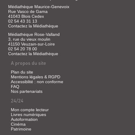
bon
mène
dieu
une
Médiathèque Maurice-Genevoix
!
vie
Rue Vasco de Gama
Dis
tranquille
41043 Blois Cedex
à
avec
02 54 43 31 13
mon
sa
Contactez la Médiathèque
papa
mère
qu'il
dans
Médiathèque Rose-Valland
faut
un
3, rue du vieux moulin
qu'il
village.
41150 Veuzain-sur-Loire
rentre
Un
02 54 20 78 00
vite
jour,
Contactez la Médiathèque
!
après
Et
avoir
A propos du site
dis-
observé
lui
un
Plan du site
que
sorcier
Mentions légales & RGPD
je
jeter
Accessiblité : non conforme
lui
un
fais
FAQ
sort,
des
elle
Nos partenariats
gros
se
24/24
bécots
met
!
en
Et
tête
Mon compte lecteur
mamy
de
Livres numériques
aussi,
l'imiter.
Autoformation
elle
Cinéma
lui
Patrimoine
fait