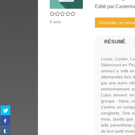
Edité par
Casterm
0/5
0
avis
Consulter un extrai
RÉSUMÉ
Lucas, Lucien, Lu
Valencourt en Pic
univers a volé en
allemandes lors d
par une autre ré
environnement so
Lulus doivent en
groupe : Hans, un
s’avère un compa
Partager
sanglants. Une so
sur
Partager
mois, tandis que
twitter
sur
telle parenthèse p
(Nouvelle
Partager
facebook
de leur petit mo
fenêtre)
sur