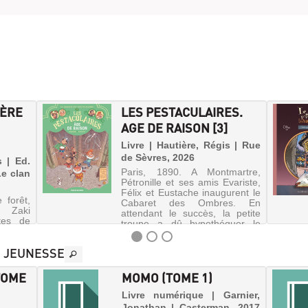
IÈRE
LES PESTACULAIRES.
AGE DE RAISON [3]
Livre | Hautière, Régis | Rue
de Sèvres, 2026
s | Ed.
Paris, 1890. A Montmartre,
Le clan
Pétronille et ses amis Evariste,
Félix et Eustache inaugurent le
 forêt,
Cabaret des Ombres. En
 Zaki
attendant le succès, la petite
rtes de
troupe a dû hypothéquer le
un cow-
bâtiment, qui attire les
a, une
convoitises des promoteurs
S JEUNESSE
 adoptée
immob...
fou qui
onstre
TOME
MOMO (TOME 1)
Livre numérique | Garnier,
Jonathan | Casterman, 2017