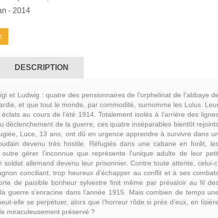
an
- 2014
t
DESCRIPTION
igi et Ludwig : quatre des pensionnaires de l’orphelinat de l’abbaye d
ardie, et que tout le monde, par commodité, surnomme les Lulus. Leu
 éclats au cours de l’été 1914. Totalement isolés à l’arrière des ligne
u déclenchement de la guerre, ces quatre inséparables bientôt rejoint
fugiée, Luce, 13 ans, ont dû en urgence apprendre à survivre dans u
udain devenu très hostile. Réfugiés dans une cabane en forêt, le
 outre gérer l’inconnue que représente l’unique adulte de leur peti
 soldat allemand devenu leur prisonnier. Contre toute attente, celui-c
gnon conciliant, trop heureux d’échapper au conflit et à ses combat
rte de paisible bonheur sylvestre finit même par prévaloir au fil de
 la guerre s’enracine dans l’année 1915. Mais combien de temps un
eut-elle se perpétuer, alors que l’horreur rôde si près d’eux, en lisièr
nde miraculeusement préservé ?