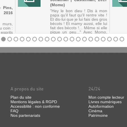
(Momo)
 Pins,
"Hey le bon dieu ! Dis à mon
 2016
papa qu'il faut qu'il rentre vite !
Et dis-lui que je lui fais des gros
bécots ! Et mamy aussi, elle lui
murs,
fait des bécots !... Même si elle
 coin :
pique un peu..." Avec Momo,
sprits
Jonathan Garnier et Rony
ur de
Hotin re...
nd on
rts (ou
ns une
chômage
.
A propos du site
24/24
Plan du site
Mon compte lecteur
Mentions légales & RGPD
Livres numériques
Accessiblité : non conforme
Autoformation
FAQ
Cinéma
Nos partenariats
Patrimoine