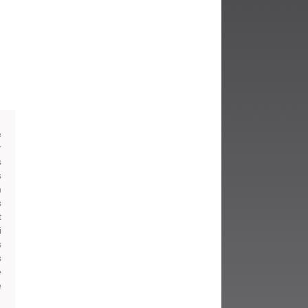
fenêtre)
e
r
s
s
n
s
t
i
s
s
e
e