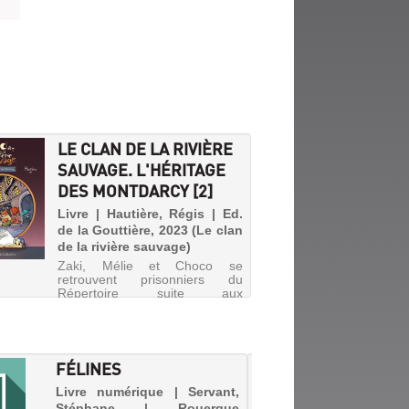
LE CLAN DE LA RIVIÈRE
SAUVAGE. L'HÉRITAGE
DES MONTDARCY [2]
Livre | Hautière, Régis | Ed.
de la Gouttière, 2023 (Le clan
de la rivière sauvage)
Zaki, Mélie et Choco se
retrouvent prisonniers du
Répertoire suite aux
machinations de l'infâme
Balthor. En tentant de regagner
Saint-Isidore, ils arrivent à la
Cour des Miracles et sont
amenés, avec le soutien de
FÉLINES
L'ATE
Jeannette, à déj...
SORCI
Livre numérique | Servant,
Stéphane | Rouergue