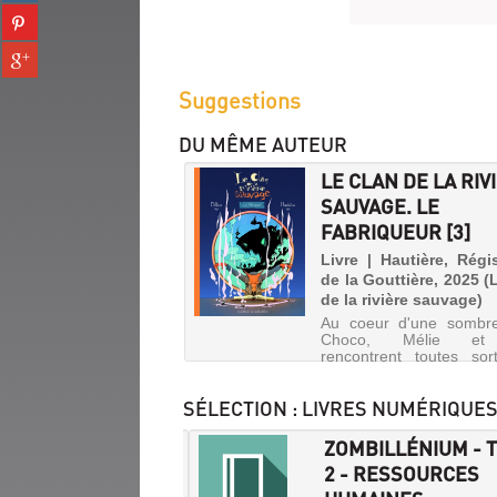
(Nouvelle
Partager
tumblr
fenêtre)
sur
(Nouvelle
Partager
pinterest
fenêtre)
sur
(Nouvelle
Suggestions
gplus
fenêtre)
(Nouvelle
DU MÊME AUTEUR
fenêtre)
LE CLAN DE LA RIV
SAUVAGE. LE
FABRIQUEUR [3]
Livre | Hautière, Régi
de la Gouttière, 2025 (
de la rivière sauvage)
Au coeur d'une sombre
Choco, Mélie et
rencontrent toutes so
créatures, mais aussi 
boy ainsi qu'Orchidi
SÉLECTION
: LIVRES NUMÉRIQUE
petite fille fabriquée et
par Orfanik, un savant 
rêve de créer le m
BILLÉNIUM - TOME
ZOMBILLÉNIUM - 
parfa...
GRETCHEN
2 - RESSOURCES